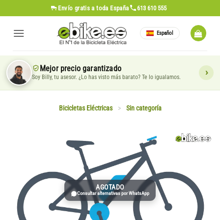
Saltar
Envío gratis
a toda España
613 610 555
al
contenido
Español
Mejor precio garantizado
Soy Billy, tu asesor. ¿Lo has visto más barato? Te lo igualamos.
Bicicletas Eléctricas
>
Sin categoría
AGOTADO
Consultar alternativas por WhatsApp