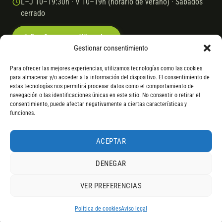
L–J 10–19:30h · V 10–19h (horario de verano) · Sábados
cerrado
Escríbenos por WhatsApp
Gestionar consentimiento
Para ofrecer las mejores experiencias, utilizamos tecnologías como las cookies
para almacenar y/o acceder a la información del dispositivo. El consentimiento de
© 2026 Ebike.es
Aviso legal
Política de cookies
estas tecnologías nos permitirá procesar datos como el comportamiento de
navegación o las identificaciones únicas en este sitio. No consentir o retirar el
VISA
Mastercard
Transferencia
Cofidis
consentimiento, puede afectar negativamente a ciertas características y
funciones.
* Financiación instantánea con Cofidis hasta 6.000 € sin intereses.
Gasto de apertura: 4% hasta 18 meses y 7% a 24 meses. Consulta
todos
ACEPTAR
los detalles
por WhatsApp.
DENEGAR
* Los modelos con entrega inmediata se envían 24 h laborables tras el
pago; los de bajo pedido se confirman con un asesor. Si no fuera posible
VER PREFERENCIAS
servir el producto, se devuelve el importe sin coste. La información de
4,9
componentes es orientativa; los fabricantes pueden sustituir elementos
RESEÑAS DE
G
O
O
G
L
E
por otros equivalentes o superiores.
Política de cookies
Aviso legal