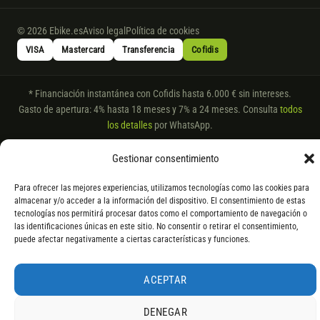
© 2026 Ebike.es
Aviso legal
Política de cookies
VISA
Mastercard
Transferencia
Cofidis
* Financiación instantánea con Cofidis hasta 6.000 € sin intereses.
Gasto de apertura: 4% hasta 18 meses y 7% a 24 meses. Consulta
todos
los detalles
por WhatsApp.
* Los modelos con entrega inmediata se envían 24 h laborables tras el
Gestionar consentimiento
pago; los de bajo pedido se confirman con un asesor. Si no fuera posible
servir el producto, se devuelve el importe sin coste. La información de
Para ofrecer las mejores experiencias, utilizamos tecnologías como las cookies para
componentes es orientativa; los fabricantes pueden sustituir elementos
almacenar y/o acceder a la información del dispositivo. El consentimiento de estas
por otros equivalentes o superiores.
tecnologías nos permitirá procesar datos como el comportamiento de navegación o
las identificaciones únicas en este sitio. No consentir o retirar el consentimiento,
puede afectar negativamente a ciertas características y funciones.
ACEPTAR
DENEGAR