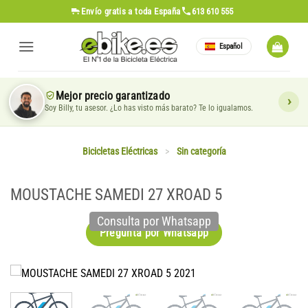
Saltar
Envío gratis
a toda España
613 610 555
al
contenido
Español
Mejor precio garantizado
Soy Billy, tu asesor. ¿Lo has visto más barato? Te lo igualamos.
Bicicletas Eléctricas
>
Sin categoría
MOUSTACHE SAMEDI 27 XROAD 5
Consulta por Whatsapp
Pregunta por Whatsapp