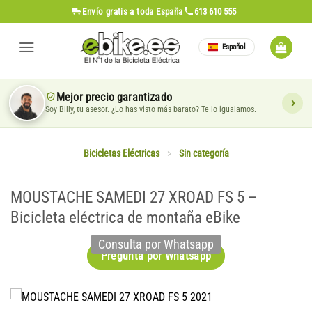
Saltar
Envío gratis
a toda España
613 610 555
al
contenido
Español
Mejor precio garantizado
Soy Billy, tu asesor. ¿Lo has visto más barato? Te lo igualamos.
Bicicletas Eléctricas
>
Sin categoría
MOUSTACHE SAMEDI 27 XROAD FS 5 –
Bicicleta eléctrica de montaña eBike
Consulta por Whatsapp
Pregunta por Whatsapp