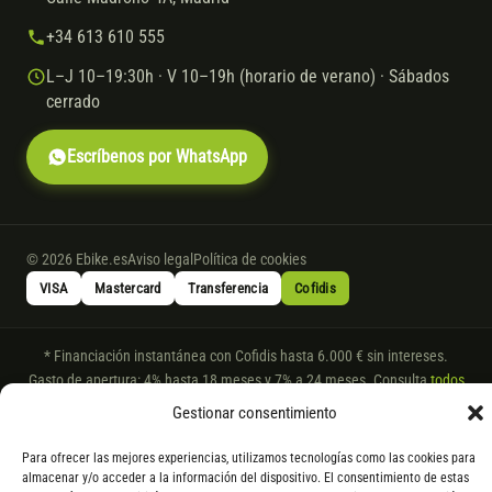
+34 613 610 555
L–J 10–19:30h · V 10–19h (horario de verano) · Sábados
cerrado
Escríbenos por WhatsApp
© 2026 Ebike.es
Aviso legal
Política de cookies
VISA
Mastercard
Transferencia
Cofidis
* Financiación instantánea con Cofidis hasta 6.000 € sin intereses.
Gasto de apertura: 4% hasta 18 meses y 7% a 24 meses. Consulta
todos
los detalles
por WhatsApp.
Gestionar consentimiento
* Los modelos con entrega inmediata se envían 24 h laborables tras el
Para ofrecer las mejores experiencias, utilizamos tecnologías como las cookies para
pago; los de bajo pedido se confirman con un asesor. Si no fuera posible
almacenar y/o acceder a la información del dispositivo. El consentimiento de estas
servir el producto, se devuelve el importe sin coste. La información de