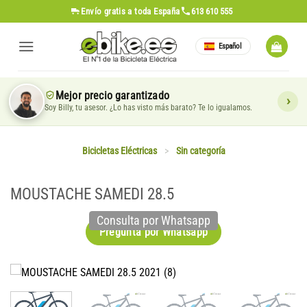
Saltar
Envío gratis
a toda España
613 610 555
al
contenido
Español
Mejor precio garantizado
Soy Billy, tu asesor. ¿Lo has visto más barato? Te lo igualamos.
Bicicletas Eléctricas
>
Sin categoría
MOUSTACHE SAMEDI 28.5
Consulta por Whatsapp
Pregunta por Whatsapp