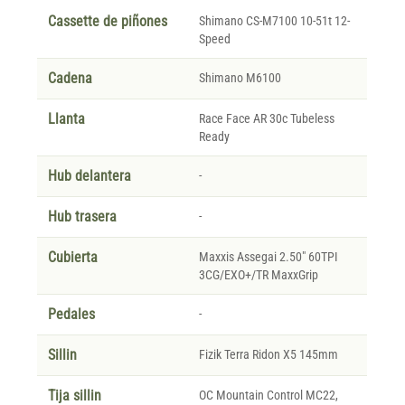
Cassette de piñones
Shimano CS-M7100 10-51t 12-
Speed
Cadena
Shimano M6100
Llanta
Race Face AR 30c Tubeless
Ready
Hub delantera
-
Hub trasera
-
Cubierta
Maxxis Assegai 2.50" 60TPI
3CG/EXO+/TR MaxxGrip
Pedales
-
Sillin
Fizik Terra Ridon X5 145mm
Tija sillin
OC Mountain Control MC22,