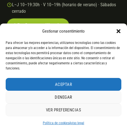
L–J 10–19:30h · V 10–19h (horario de verano) · Sábados
cerrado
Escríbenos por WhatsApp
Gestionar consentimiento
Para ofrecer las mejores experiencias, utilizamos tecnologías como las cookies
para almacenar y/o acceder a la información del dispositivo. El consentimiento de
© 2026 Ebike.es
Aviso legal
Política de cookies
estas tecnologías nos permitirá procesar datos como el comportamiento de
navegación o las identificaciones únicas en este sitio. No consentir o retirar el
VISA
Mastercard
Transferencia
Cofidis
consentimiento, puede afectar negativamente a ciertas características y
funciones.
* Financiación instantánea con Cofidis hasta 6.000 € sin intereses.
Gasto de apertura: 4% hasta 18 meses y 7% a 24 meses. Consulta
todos
ACEPTAR
los detalles
por WhatsApp.
DENEGAR
* Los modelos con entrega inmediata se envían 24 h laborables tras el
pago; los de bajo pedido se confirman con un asesor. Si no fuera posible
VER PREFERENCIAS
servir el producto, se devuelve el importe sin coste. La información de
4,9
componentes es orientativa; los fabricantes pueden sustituir elementos
RESEÑAS DE
G
O
O
G
L
E
por otros equivalentes o superiores.
Política de cookies
Aviso legal