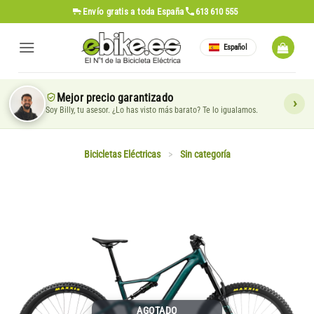
Saltar
Envío gratis
a toda España
613 610 555
al
contenido
Español
Mejor precio garantizado
Soy Billy, tu asesor. ¿Lo has visto más barato? Te lo igualamos.
Bicicletas Eléctricas
>
Sin categoría
AGOTADO