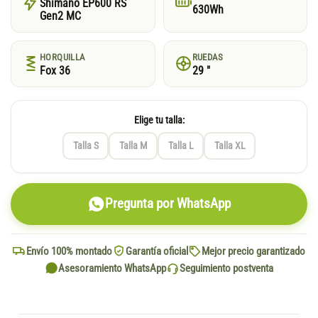
Shimano EP600 RS
630Wh
Gen2 MC
HORQUILLA
RUEDAS
Fox 36
29 "
Elige tu talla:
Talla S
Talla M
Talla L
Talla XL
Pregunta por WhatsApp
Envío 100% montado
Garantía oficial
Mejor precio garantizado
Asesoramiento WhatsApp
Seguimiento postventa