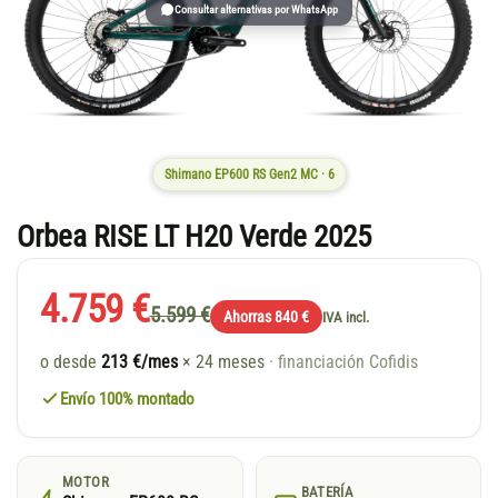
Consultar alternativas por WhatsApp
Shimano EP600 RS Gen2 MC · 6
Orbea RISE LT H20 Verde 2025
4.759 €
5.599 €
Ahorras 840 €
IVA incl.
o desde
213 €/mes
× 24 meses
· financiación Cofidis
Envío 100% montado
MOTOR
BATERÍA