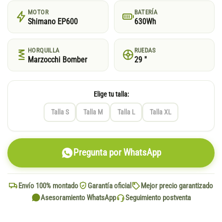
MOTOR
BATERÍA
Shimano EP600
630Wh
HORQUILLA
RUEDAS
Marzocchi Bomber
29 "
Elige tu talla:
Talla S
Talla M
Talla L
Talla XL
Pregunta por WhatsApp
Envío 100% montado
Garantía oficial
Mejor precio garantizado
Asesoramiento WhatsApp
Seguimiento postventa