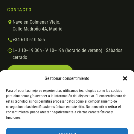
CONTACTO
Nave en Colmenar Viejo,
Calle Madroño 4A, Madrid
+34 613 610 555
L–J 10–19:30h · V 10–19h (horario de verano) · Sábados
cerrado
Escríbenos por WhatsApp
Gestionar consentimiento
Para ofrecer las mejores experiencias, utilizamos tecnologías como las cookies
para almacenar y/o acceder a la información del dispositivo. El consentimiento de
© 2026 Ebike.es
Aviso legal
Política de cookies
estas tecnologías nos permitirá procesar datos como el comportamiento de
navegación o las identificaciones únicas en este sitio. No consentir o retirar el
VISA
Mastercard
Transferencia
Cofidis
consentimiento, puede afectar negativamente a ciertas características y
funciones.
* Financiación instantánea con Cofidis hasta 6.000 € sin intereses.
Gasto de apertura: 4% hasta 18 meses y 7% a 24 meses. Consulta
todos