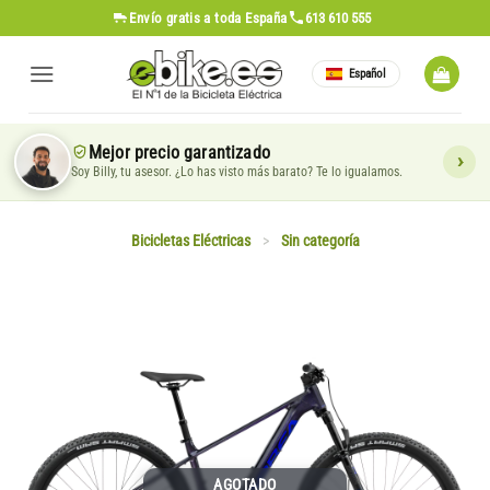
Saltar
Envío gratis
a toda España
613 610 555
al
contenido
Español
Mejor precio garantizado
Soy Billy, tu asesor. ¿Lo has visto más barato? Te lo igualamos.
Bicicletas Eléctricas
>
Sin categoría
AGOTADO