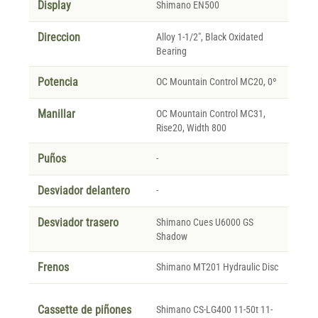
Display
Shimano EN500
Direccion
Alloy 1-1/2", Black Oxidated
Bearing
Potencia
OC Mountain Control MC20, 0º
Manillar
OC Mountain Control MC31,
Rise20, Width 800
Puños
-
Desviador delantero
-
Desviador trasero
Shimano Cues U6000 GS
Shadow
Frenos
Shimano MT201 Hydraulic Disc
Cassette de piñones
Shimano CS-LG400 11-50t 11-