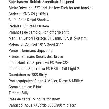
Buje trasero:
Rohloff Speedhub, 14-speed
Biela:
Driveline, 52T, incl. Hollow Tech bottom bracket
Cadena:
KMC X9 ( 105x )
Sillín:
Selle Royal Shadow
Pedales:
VP R&M Custom
Palancas de cambio:
Rohloff grip shift
Manillar:
Satori Horizon, 31,8 mm, 10°, B=540 mm
Potencia:
Comfort 10°*; Sport 21°*
Puños:
Herrmans Grips Line
Frenos:
Shimano Deore, disc brake
Luz delantera:
Supernova E3 Pure 3S*
Luz trasera:
Supernova E3 E-Bike Tail Light 2
Guardabarros:
SKS Birdy
Portaequipajes:
Riese & Müller; Riese & Müller*
Goma elástica:
Bibia*
Timbre:
Billy
Pata de cabra:
Minoura for Birdy
Candado:
Abus X+Bordo 6000/90cm black*