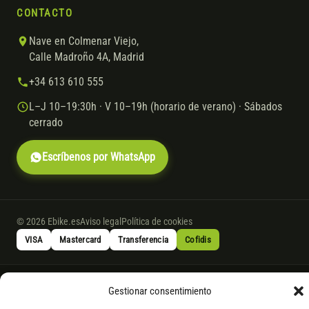
CONTACTO
Nave en Colmenar Viejo,
Calle Madroño 4A, Madrid
+34 613 610 555
L–J 10–19:30h · V 10–19h (horario de verano) · Sábados
cerrado
Escríbenos por WhatsApp
© 2026 Ebike.es
Aviso legal
Política de cookies
VISA
Mastercard
Transferencia
Cofidis
* Financiación instantánea con Cofidis hasta 6.000 € sin intereses.
Gestionar consentimiento
Gasto de apertura: 4% hasta 18 meses y 7% a 24 meses. Consulta
todos