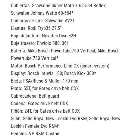
Cubiertas.
Schwalbe Super Moto-X 62-584 Reflex;
Schwalbe Johnny Watts 60-584*
Cámaras de aire:
Schwalbe AV21
Llantas:
Rodi Tryp35 27,5″
Buje delantero:
Novatec Disc 32H
Buje trasero:
Enviolo 380, 36H
Batería:
Akku Bosch Powertube750 Vertical; Akku Bosch
Powertube 750 Vertical*
Motor:
Bosch Performance Line CX (smart system)
Display:
Bosch Intuvia 100; Bosch Kiox 300*
Biela:
FSA/Riese & Müller, 170 mm
Plato:
55T, for Gates drive belt CDX
Cubrecadena:
Belt guard
Cadena:
Gates drive belt CDX
Piñón:
24T, for Gates drive belt CDX
Sillín:
Selle Royal New Lookin Evo R&M; Selle Royal New
Lookin Female Evo R&M*
Pedales:
VP R&M Custom