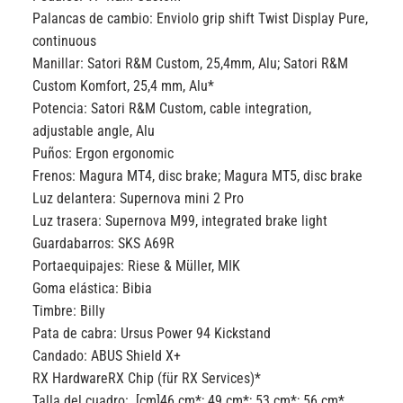
Palancas de cambio:
Enviolo grip shift Twist Display Pure,
continuous
Manillar:
Satori R&M Custom, 25,4mm, Alu; Satori R&M
Custom Komfort, 25,4 mm, Alu*
Potencia:
Satori R&M Custom, cable integration,
adjustable angle, Alu
Puños:
Ergon ergonomic
Frenos:
Magura MT4, disc brake; Magura MT5, disc brake
Luz delantera:
Supernova mini 2 Pro
Luz trasera:
Supernova M99, integrated brake light
Guardabarros:
SKS A69R
Portaequipajes:
Riese & Müller, MIK
Goma elástica:
Bibia
Timbre:
Billy
Pata de cabra:
Ursus Power 94 Kickstand
Candado:
ABUS Shield X+
RX Hardware
RX Chip (für RX Services)*
Talla del cuadro: [cm]
46 cm*; 49 cm*; 53 cm*; 56 cm*