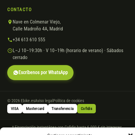
CONTACTO
Nave en Colmenar Viejo,
Calle Madroño 4A, Madrid
+34 613 610 555
L–J 10–19:30h · V 10–19h (horario de verano) · Sábados
cerrado
Escríbenos por WhatsApp
© 2026 Ebike.es
Aviso legal
Política de cookies
VISA
Mastercard
Transferencia
Cofidis
* Financiación instantánea con Cofidis hasta 6.000 € sin intereses.
Gasto de apertura: 4% hasta 18 meses y 7% a 24 meses. Consulta
todos