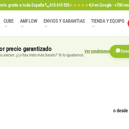
nvío gratis
a toda España
613 610 555
4,9
en Google · +700 re
★★★★★
CUBE
AMFLOW
ENVIOS Y GARANTIAS
TIENDA Y EQUIPO
or precio garantizado
Ver condiciones
Cons
, tu asesor. ¿Lo has visto más barato? Te lo igualamos.
o desde