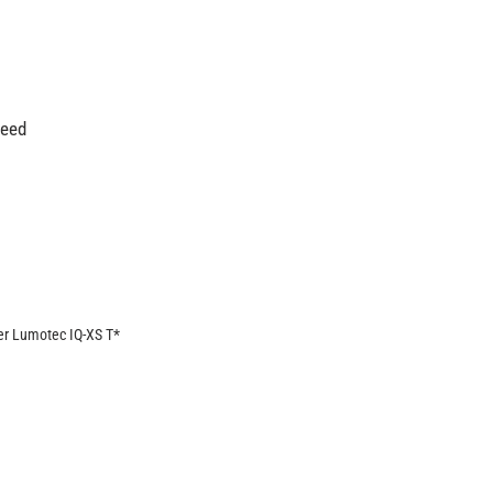
peed
er Lumotec IQ-XS T*