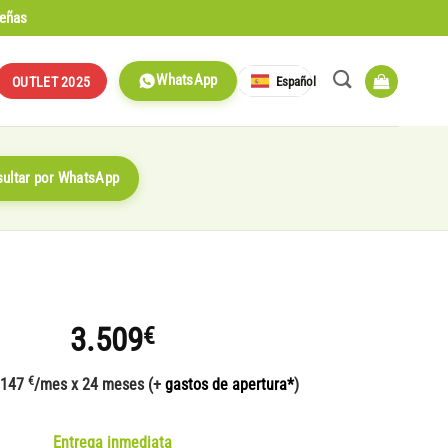
señas
WhatsApp
Español
OUTLET 2025
ultar por WhatsApp
3.509
€
€
 147
/mes x 24 meses (+
gastos de apertura*
)
Entrega inmediata