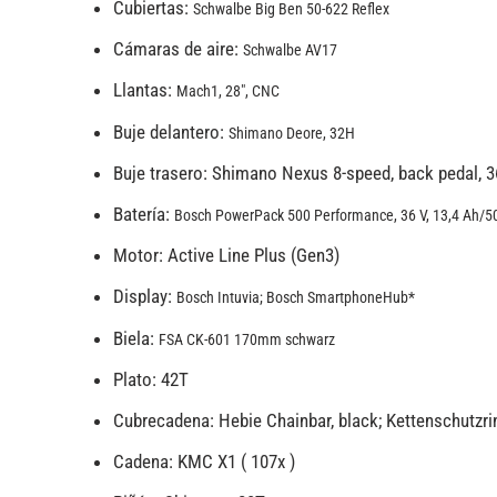
Cubiertas:
Schwalbe Big Ben 50-622 Reflex
Cámaras de aire:
Schwalbe AV17
Llantas:
Mach1, 28″, CNC
Buje delantero:
Shimano Deore, 32H
Buje trasero: Shimano Nexus 8-speed, back pedal, 
Batería:
Bosch PowerPack 500 Performance, 36 V, 13,4 Ah/
Motor: Active Line Plus (Gen3)
Display:
Bosch Intuvia; Bosch SmartphoneHub*
Biela:
FSA CK-601 170mm schwarz
Plato: 42T
Cubrecadena: Hebie Chainbar, black; Kettenschutzri
Cadena: KMC X1 ( 107x )