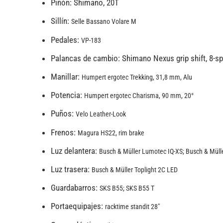
Piñón: Shimano, 20T
Sillín:
Selle Bassano Volare M
Pedales:
VP-183
Palancas de cambio: Shimano Nexus grip shift, 8-s
Manillar:
Humpert ergotec Trekking, 31,8 mm, Alu
Potencia:
Humpert ergotec Charisma, 90 mm, 20°
Puños:
Velo Leather-Look
Frenos:
Magura HS22, rim brake
Luz delantera:
Busch & Müller Lumotec IQ-XS; Busch & Müll
Luz trasera:
Busch & Müller Toplight 2C LED
Guardabarros:
SKS B55; SKS B55 T
Portaequipajes:
racktime standit 28″