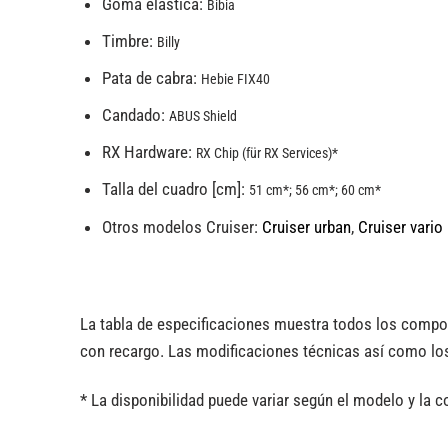
Goma elástica:
Bibia
Timbre:
Billy
Pata de cabra:
Hebie FIX40
Candado:
ABUS Shield
RX Hardware:
RX Chip (für RX Services)*
Talla del cuadro [cm]:
51 cm*; 56 cm*; 60 cm*
Otros modelos Cruiser:
Cruiser urban
,
Cruiser
vario
La tabla de especificaciones muestra todos los compo
con recargo. Las modificaciones técnicas así como los
* La disponibilidad puede variar según el modelo y la c