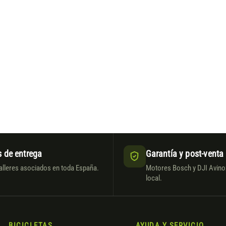
 de entrega
Garantía y post-venta
alleres asociados en toda España.
Motores Bosch y DJI Avinox
local.
BICICLETAS
AYUDA Y SERVICIO