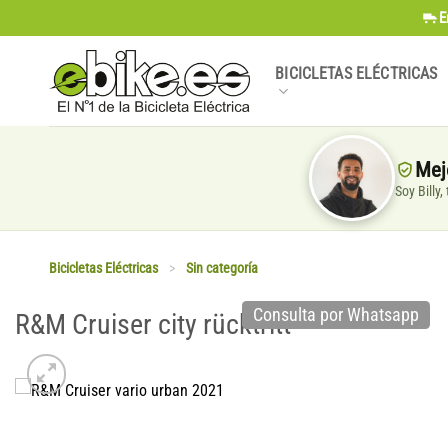
Saltar
E
al
contenido
BICICLETAS ELÉCTRICAS
Mej
Soy Billy
Bicicletas Eléctricas
>
Sin categoría
Consulta por Whatsapp
R&M Cruiser city rücktritt