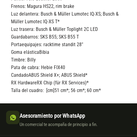
Frenos:
Magura HS22, rim brake
Luz delantera:
Busch & Müller Lumotec IQ-XS; Busch &
Müller Lumotec IQ-XS T*
Luz trasera:
Busch & Müller Toplight 2C LED
Guardabarros:
SKS B55; SKS B55 T
Portaequipajes:
racktime standit 28″
Goma elástica
Bibia
Timbre:
Billy
Pata de cabra:
Hebie FIX40
Candado
ABUS Shield X+; ABUS Shield*
RX Hardware
RX Chip (für RX Services)*
Talla del cuadro: [cm]
51 cm*; 56 cm*; 60 cm*
Asesoramiento por WhatsApp
Un comercial te acompaña de principio a fin.