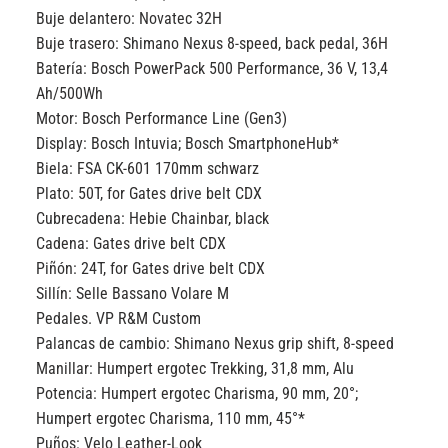
Buje delantero:
Novatec 32H
Buje trasero:
Shimano Nexus 8-speed, back pedal, 36H
Batería:
Bosch PowerPack 500 Performance, 36 V, 13,4
Ah/500Wh
Motor:
Bosch Performance Line (Gen3)
Display:
Bosch Intuvia; Bosch SmartphoneHub*
Biela:
FSA CK-601 170mm schwarz
Plato:
50T, for Gates drive belt CDX
Cubrecadena:
Hebie Chainbar, black
Cadena:
Gates drive belt CDX
Piñón:
24T, for Gates drive belt CDX
Sillín:
Selle Bassano Volare M
Pedales.
VP R&M Custom
Palancas de cambio:
Shimano Nexus grip shift, 8-speed
Manillar:
Humpert ergotec Trekking, 31,8 mm, Alu
Potencia:
Humpert ergotec Charisma, 90 mm, 20°;
Humpert ergotec Charisma, 110 mm, 45°*
Puños:
Velo Leather-Look