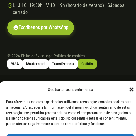
L–J 10–19:30h · V 10–19h (horario de verano) · Sábados
cerrado
Escríbenos por WhatsApp
© 2026 Ebike.es
Aviso legal
Política de cookies
VISA
Mastercard
Transferencia
Cofidis
* Financiación instantánea con Cofidis hasta 6.000 € sin intereses.
Gasto de apertura: 4% hasta 18 meses y 7% a 24 meses. Consulta
todos
Gestionar consentimiento
los detalles
por WhatsApp.
Para ofrecer las mejores experiencias, utilizamos tecnologías como las cookies para
* Los modelos con entrega inmediata se envían 24 h laborables tras el
almacenar y/o acceder a la información del dispositivo. El consentimiento de estas
pago; los de bajo pedido se confirman con un asesor. Si no fuera posible
tecnologías nos permitirá procesar datos como el comportamiento de navegación o
servir el producto, se devuelve el importe sin coste. La información de
las identificaciones únicas en este sitio. No consentir o retirar el consentimiento,
puede afectar negativamente a ciertas características y funciones.
componentes es orientativa; los fabricantes pueden sustituir elementos
por otros equivalentes o superiores.