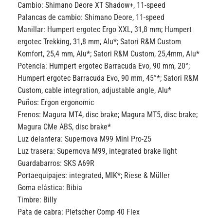
Cambio:
Shimano Deore XT Shadow+, 11-speed
Palancas de cambio:
Shimano Deore, 11-speed
Manillar:
Humpert ergotec Ergo XXL, 31,8 mm; Humpert
ergotec Trekking, 31,8 mm, Alu*; Satori R&M Custom
Komfort, 25,4 mm, Alu*; Satori R&M Custom, 25,4mm, Alu*
Potencia:
Humpert ergotec Barracuda Evo, 90 mm, 20°;
Humpert ergotec Barracuda Evo, 90 mm, 45°*; Satori R&M
Custom, cable integration, adjustable angle, Alu*
Puños:
Ergon ergonomic
Frenos:
Magura MT4, disc brake; Magura MT5, disc brake;
Magura CMe ABS, disc brake*
Luz delantera:
Supernova M99 Mini Pro-25
Luz trasera:
Supernova M99, integrated brake light
Guardabarros:
SKS A69R
Portaequipajes:
integrated, MIK*; Riese & Müller
Goma elástica:
Bibia
Timbre:
Billy
Pata de cabra:
Pletscher Comp 40 Flex