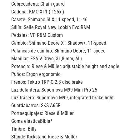
Cubrecadena:
Chain guard
Cadena:
KMC X11 ( 125x )
Casete:
Shimano SLX 11-speed, 11-46
Sillín:
Selle Royal New Lookin Evo R&M
Pedales:
VP R&M Custom
Cambio:
Shimano Deore XT Shadow+, 11-speed
Palancas de cambio:
Shimano Deore, 11-speed
Manillar:
FSA V-Drive, 31,8 mm, Alu
Potencia:
Riese & Müller, adjustable height and angle
Puños:
Ergon ergonomic
Frenos:
Tektro TRP C 2.3 disc brake
Luz delantera:
Supernova M99 Mini Pro-25
Luz trasera:
Supernova M99, integrated brake light
Guardabarros:
SKS A65R
Portaequipajes:
Riese & Müller
Goma elástica
Bibia*
Timbre:
Billy
Ständer
Kickstand Riese & Müller