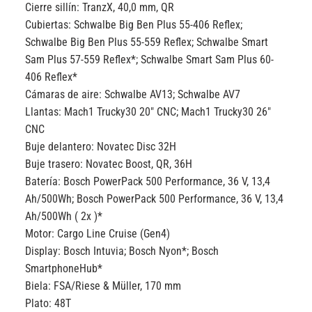
Cierre sillín:
TranzX, 40,0 mm, QR
Cubiertas:
Schwalbe Big Ben Plus 55-406 Reflex;
Schwalbe Big Ben Plus 55-559 Reflex; Schwalbe Smart
Sam Plus 57-559 Reflex*; Schwalbe Smart Sam Plus 60-
406 Reflex*
Cámaras de aire:
Schwalbe AV13; Schwalbe AV7
Llantas:
Mach1 Trucky30 20″ CNC; Mach1 Trucky30 26″
CNC
Buje delantero:
Novatec Disc 32H
Buje trasero:
Novatec Boost, QR, 36H
Batería:
Bosch PowerPack 500 Performance, 36 V, 13,4
Ah/500Wh; Bosch PowerPack 500 Performance, 36 V, 13,4
Ah/500Wh ( 2x )*
Motor:
Cargo Line Cruise (Gen4)
Display:
Bosch Intuvia; Bosch Nyon*; Bosch
SmartphoneHub*
Biela:
FSA/Riese & Müller, 170 mm
Plato:
48T