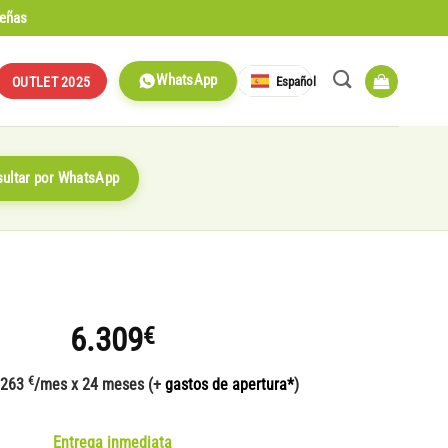
señas
WhatsApp
Español
OUTLET 2025
ultar por WhatsApp
6.309
€
€
 263
/mes x 24 meses (+
gastos de apertura*
)
Entrega inmediata