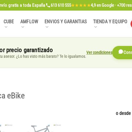
nvío gratis
a toda España
613 610 555
4,9
en Google · +700 re
★★★★★
CUBE
AMFLOW
ENVIOS Y GARANTIAS
TIENDA Y EQUIPO
or precio garantizado
Ver condiciones
Cons
, tu asesor. ¿Lo has visto más barato? Te lo igualamos.
ca eBike
o desde