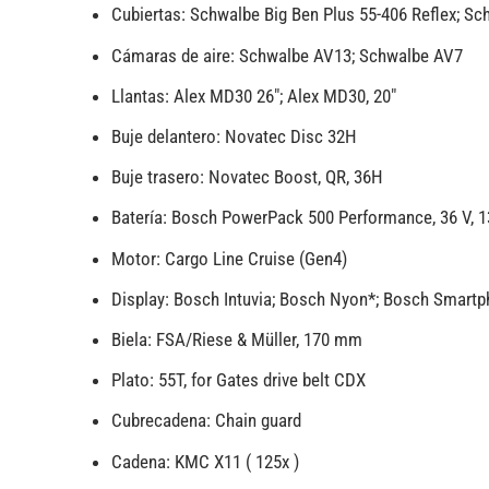
Cubiertas:
Schwalbe Big Ben Plus 55-406 Reflex; S
Cámaras de aire:
Schwalbe AV13; Schwalbe AV7
Llantas:
Alex MD30 26″; Alex MD30, 20″
Buje delantero:
Novatec Disc 32H
Buje trasero: Novatec Boost, QR, 36H
Batería:
Bosch PowerPack 500 Performance, 36 V, 1
Motor: Cargo Line Cruise (Gen4)
Display: Bosch Intuvia; Bosch Nyon*; Bosch Smart
Biela:
FSA/Riese & Müller, 170 mm
Plato:
55T, for Gates drive belt CDX
Cubrecadena: Chain guard
Cadena: KMC X11 ( 125x )