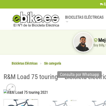
Saltar
E
al
contenido
BICICLETAS ELÉCTRICAS
Mej
Soy Billy
Bicicletas Eléctricas
>
Sin categoría
Consulta por Whatsapp
R&M Load 75 touring – Bicicleta eléctri