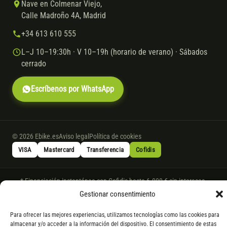
Nave en Colmenar Viejo,
Calle Madroño 4A, Madrid
+34 613 610 555
L–J 10–19:30h · V 10–19h (horario de verano) · Sábados
cerrado
Escríbenos por WhatsApp
© 2026 Ebike.es
Aviso legal
Política de cookies
VISA
Mastercard
Transferencia
Cofidis
* Financiación instantánea con Cofidis hasta 6.000 € sin intereses.
Gasto de apertura: 4% hasta 18 meses y 7% a 24 meses. Consulta
todos
Gestionar consentimiento
los detalles
por WhatsApp.
Para ofrecer las mejores experiencias, utilizamos tecnologías como las cookies para
* Los modelos con entrega inmediata se envían 24 h laborables tras el
almacenar y/o acceder a la información del dispositivo. El consentimiento de estas