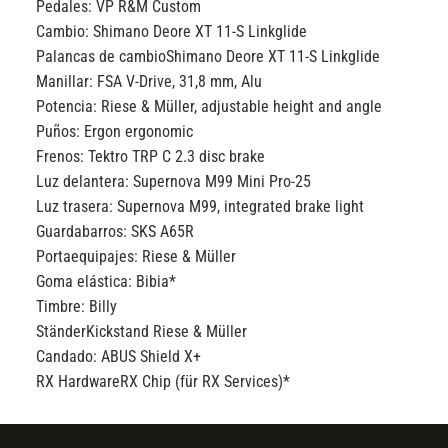
Pedales:
VP R&M Custom
Cambio:
Shimano Deore XT 11-S Linkglide
Palancas de cambio
Shimano Deore XT 11-S Linkglide
Manillar:
FSA V-Drive, 31,8 mm, Alu
Potencia:
Riese & Müller, adjustable height and angle
Puños:
Ergon ergonomic
Frenos:
Tektro TRP C 2.3 disc brake
Luz delantera:
Supernova M99 Mini Pro-25
Luz trasera:
Supernova M99, integrated brake light
Guardabarros:
SKS A65R
Portaequipajes:
Riese & Müller
Goma elástica:
Bibia*
Timbre:
Billy
Ständer
Kickstand Riese & Müller
Candado:
ABUS Shield X+
RX Hardware
RX Chip (für RX Services)*