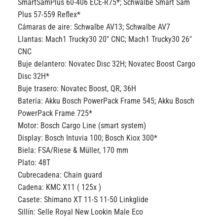
SmartSamPlus 60-406 ECE-R75*; Schwalbe Smart Sam
Plus 57-559 Reflex*
Cámaras de aire:
Schwalbe AV13; Schwalbe AV7
Llantas:
Mach1 Trucky30 20″ CNC; Mach1 Trucky30 26″
CNC
Buje delantero:
Novatec Disc 32H; Novatec Boost Cargo
Disc 32H*
Buje trasero:
Novatec Boost, QR, 36H
Batería:
Akku Bosch PowerPack Frame 545; Akku Bosch
PowerPack Frame 725*
Motor:
Bosch Cargo Line (smart system)
Display:
Bosch Intuvia 100; Bosch Kiox 300*
Biela:
FSA/Riese & Müller, 170 mm
Plato:
48T
Cubrecadena:
Chain guard
Cadena:
KMC X11 ( 125x )
Casete:
Shimano XT 11-S 11-50 Linkglide
Sillín:
Selle Royal New Lookin Male Eco