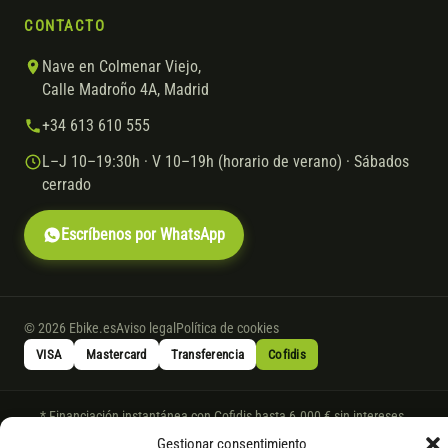
CONTACTO
Nave en Colmenar Viejo,
Calle Madroño 4A, Madrid
+34 613 610 555
L–J 10–19:30h · V 10–19h (horario de verano) · Sábados
cerrado
Escríbenos por WhatsApp
© 2026 Ebike.es
Aviso legal
Política de cookies
VISA
Mastercard
Transferencia
Cofidis
* Financiación instantánea con Cofidis hasta 6.000 € sin intereses.
Gasto de apertura: 4% hasta 18 meses y 7% a 24 meses. Consulta
todos
Gestionar consentimiento