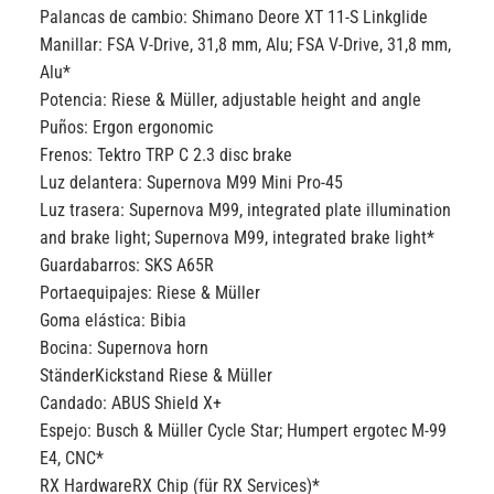
Palancas de cambio:
Shimano Deore XT 11-S Linkglide
Manillar:
FSA V-Drive, 31,8 mm, Alu; FSA V-Drive, 31,8 mm,
Alu*
Potencia:
Riese & Müller, adjustable height and angle
Puños:
Ergon ergonomic
Frenos:
Tektro TRP C 2.3 disc brake
Luz delantera:
Supernova M99 Mini Pro-45
Luz trasera:
Supernova M99, integrated plate illumination
and brake light; Supernova M99, integrated brake light*
Guardabarros:
SKS A65R
Portaequipajes:
Riese & Müller
Goma elástica:
Bibia
Bocina:
Supernova horn
Ständer
Kickstand Riese & Müller
Candado:
ABUS Shield X+
Espejo:
Busch & Müller Cycle Star; Humpert ergotec M-99
E4, CNC*
RX Hardware
RX Chip (für RX Services)*