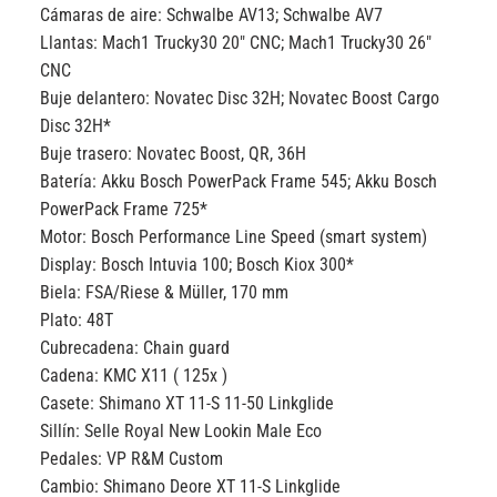
Cámaras de aire:
Schwalbe AV13; Schwalbe AV7
Llantas:
Mach1 Trucky30 20″ CNC; Mach1 Trucky30 26″
CNC
Buje delantero:
Novatec Disc 32H; Novatec Boost Cargo
Disc 32H*
Buje trasero:
Novatec Boost, QR, 36H
Batería:
Akku Bosch PowerPack Frame 545; Akku Bosch
PowerPack Frame 725*
Motor:
Bosch Performance Line Speed (smart system)
Display:
Bosch Intuvia 100; Bosch Kiox 300*
Biela:
FSA/Riese & Müller, 170 mm
Plato:
48T
Cubrecadena:
Chain guard
Cadena:
KMC X11 ( 125x )
Casete:
Shimano XT 11-S 11-50 Linkglide
Sillín:
Selle Royal New Lookin Male Eco
Pedales:
VP R&M Custom
Cambio:
Shimano Deore XT 11-S Linkglide