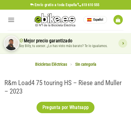
Saltar
Envío gratis
a toda España
613 610 555
al
contenido
Español
Mejor precio garantizado
Soy Billy, tu asesor. ¿Lo has visto más barato? Te lo igualamos.
Bicicletas Eléctricas
>
Sin categoría
R&m Load4 75 touring HS – Riese and Muller
– 2023
Pregunta por Whatsapp