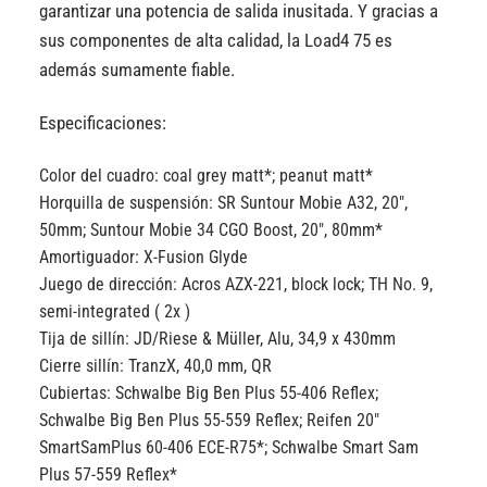
garantizar una potencia de salida inusitada. Y gracias a
sus componentes de alta calidad, la Load4 75 es
además sumamente fiable.
Especificaciones:
Color del cuadro:
coal grey matt*; peanut matt*
Horquilla de suspensión:
SR Suntour Mobie A32, 20″,
50mm; Suntour Mobie 34 CGO Boost, 20″, 80mm*
Amortiguador:
X-Fusion Glyde
Juego de dirección:
Acros AZX-221, block lock; TH No. 9,
semi-integrated ( 2x )
Tija de sillín:
JD/Riese & Müller, Alu, 34,9 x 430mm
Cierre sillín:
TranzX, 40,0 mm, QR
Cubiertas:
Schwalbe Big Ben Plus 55-406 Reflex;
Schwalbe Big Ben Plus 55-559 Reflex; Reifen 20″
SmartSamPlus 60-406 ECE-R75*; Schwalbe Smart Sam
Plus 57-559 Reflex*