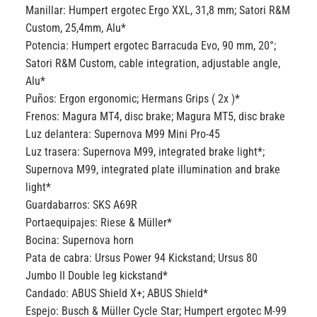
Manillar:
Humpert ergotec Ergo XXL, 31,8 mm; Satori R&M
Custom, 25,4mm, Alu*
Potencia:
Humpert ergotec Barracuda Evo, 90 mm, 20°;
Satori R&M Custom, cable integration, adjustable angle,
Alu*
Puños:
Ergon ergonomic; Hermans Grips ( 2x )*
Frenos:
Magura MT4, disc brake; Magura MT5, disc brake
Luz delantera:
Supernova M99 Mini Pro-45
Luz trasera:
Supernova M99, integrated brake light*;
Supernova M99, integrated plate illumination and brake
light*
Guardabarros:
SKS A69R
Portaequipajes:
Riese & Müller*
Bocina:
Supernova horn
Pata de cabra:
Ursus Power 94 Kickstand; Ursus 80
Jumbo II Double leg kickstand*
Candado:
ABUS Shield X+; ABUS Shield*
Espejo:
Busch & Müller Cycle Star; Humpert ergotec M-99