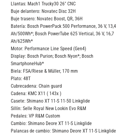
Llantas:
Mach1 Trucky30 26″ CNC
Buje delantero:
Novatec Disc 32H
Buje trasero:
Novatec Boost, QR, 36H
Batería:
Bosch PowerPack 500 Performance, 36 V, 13,4
Ah/500Wh*; Bosch PowerTube 625 Vertical, 36 V, 16,7
Ah/625Wh*
Motor:
Performance Line Speed (Gen4)
Display:
Bosch Purion; Bosch Nyon*; Bosch
SmartphoneHub*
Biela:
FSA/Riese & Müller, 170 mm
Plato:
48T
Cubrecadena:
Chain guard
Cadena:
KMC X11 ( 143x )
Casete:
Shimano XT 11-S 11-50 Linkglide
Sillín:
Selle Royal New Lookin Evo R&M
Pedales:
VP R&M Custom
Cambio:
Shimano Deore XT 11-S Linkglide
Palancas de cambio:
Shimano Deore XT 11-S Linkglide