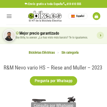
Saltar
Envío gratis
a toda España
613 610 555
al
contenido
Español
Mejor precio garantizado
Soy Billy, tu asesor. ¿Lo has visto más barato? Te lo igualamos.
Bicicletas Eléctricas
>
Sin categoría
R&M Nevo vario HS – Riese and Muller – 2023
Pregunta por Whatsapp
Consulta por Whatsapp