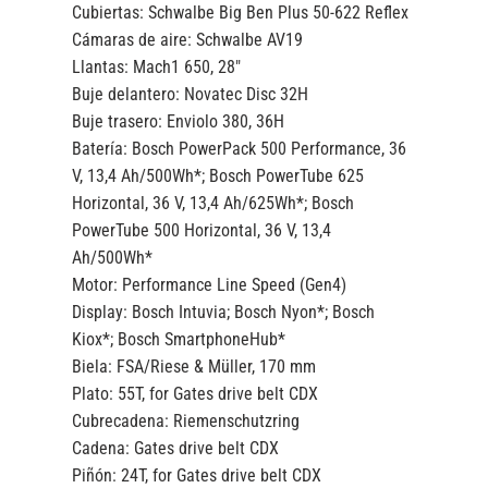
Cubiertas:
Schwalbe Big Ben Plus 50-622 Reflex
Cámaras de aire:
Schwalbe AV19
Llantas:
Mach1 650, 28″
Buje delantero:
Novatec Disc 32H
Buje trasero:
Enviolo 380, 36H
Batería:
Bosch PowerPack 500 Performance, 36
V, 13,4 Ah/500Wh*; Bosch PowerTube 625
Horizontal, 36 V, 13,4 Ah/625Wh*; Bosch
PowerTube 500 Horizontal, 36 V, 13,4
Ah/500Wh*
Motor:
Performance Line Speed (Gen4)
Display:
Bosch Intuvia; Bosch Nyon*; Bosch
Kiox*; Bosch SmartphoneHub*
Biela:
FSA/Riese & Müller, 170 mm
Plato:
55T, for Gates drive belt CDX
Cubrecadena:
Riemenschutzring
Cadena:
Gates drive belt CDX
Piñón:
24T, for Gates drive belt CDX