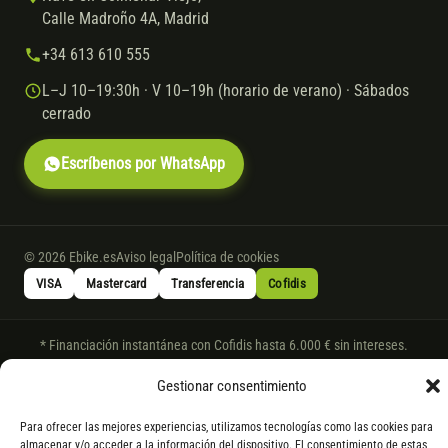
Calle Madroño 4A, Madrid
+34 613 610 555
L–J 10–19:30h · V 10–19h (horario de verano) · Sábados
cerrado
Escríbenos por WhatsApp
© 2026 Ebike.es
Aviso legal
Política de cookies
VISA
Mastercard
Transferencia
Cofidis
* Financiación instantánea con Cofidis hasta 6.000 € sin intereses.
Gasto de apertura: 4% hasta 18 meses y 7% a 24 meses. Consulta
todos
Gestionar consentimiento
los detalles
por WhatsApp.
* Los modelos con entrega inmediata se envían 24 h laborables tras el
Para ofrecer las mejores experiencias, utilizamos tecnologías como las cookies para
pago; los de bajo pedido se confirman con un asesor. Si no fuera posible
almacenar y/o acceder a la información del dispositivo. El consentimiento de estas