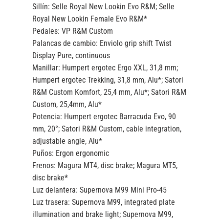
Sillín:
Selle Royal New Lookin Evo R&M; Selle
Royal New Lookin Female Evo R&M*
Pedales:
VP R&M Custom
Palancas de cambio:
Enviolo grip shift Twist
Display Pure, continuous
Manillar:
Humpert ergotec Ergo XXL, 31,8 mm;
Humpert ergotec Trekking, 31,8 mm, Alu*; Satori
R&M Custom Komfort, 25,4 mm, Alu*; Satori R&M
Custom, 25,4mm, Alu*
Potencia:
Humpert ergotec Barracuda Evo, 90
mm, 20°; Satori R&M Custom, cable integration,
adjustable angle, Alu*
Puños:
Ergon ergonomic
Frenos:
Magura MT4, disc brake; Magura MT5,
disc brake*
Luz delantera:
Supernova M99 Mini Pro-45
Luz trasera:
Supernova M99, integrated plate
illumination and brake light; Supernova M99,