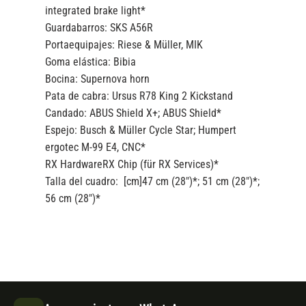
integrated brake light*
Guardabarros:
SKS A56R
Portaequipajes:
Riese & Müller, MIK
Goma elástica:
Bibia
Bocina:
Supernova horn
Pata de cabra:
Ursus R78 King 2 Kickstand
Candado:
ABUS Shield X+; ABUS Shield*
Espejo:
Busch & Müller Cycle Star; Humpert
ergotec M-99 E4, CNC*
RX Hardware
RX Chip (für RX Services)*
Talla del cuadro: [cm]
47 cm (28″)*; 51 cm (28″)*;
56 cm (28″)*