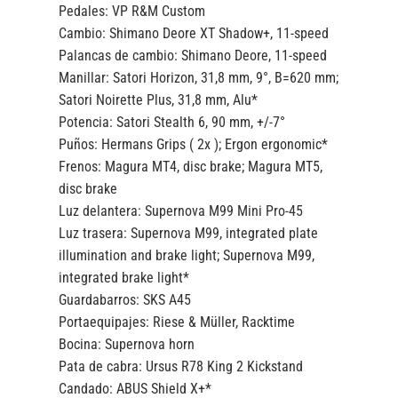
Pedales:
VP R&M Custom
Cambio:
Shimano Deore XT Shadow+, 11-speed
Palancas de cambio:
Shimano Deore, 11-speed
Manillar:
Satori Horizon, 31,8 mm, 9°, B=620 mm;
Satori Noirette Plus, 31,8 mm, Alu*
Potencia:
Satori Stealth 6, 90 mm, +/-7°
Puños:
Hermans Grips ( 2x ); Ergon ergonomic*
Frenos:
Magura MT4, disc brake; Magura MT5,
disc brake
Luz delantera:
Supernova M99 Mini Pro-45
Luz trasera:
Supernova M99, integrated plate
illumination and brake light; Supernova M99,
integrated brake light*
Guardabarros:
SKS A45
Portaequipajes:
Riese & Müller, Racktime
Bocina:
Supernova horn
Pata de cabra:
Ursus R78 King 2 Kickstand
Candado:
ABUS Shield X+*