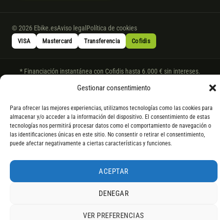
© 2026 Ebike.es
Aviso legal
Política de cookies
VISA
Mastercard
Transferencia
Cofidis
* Financiación instantánea con Cofidis hasta 6.000 € sin intereses.
Gasto de apertura: 4% hasta 18 meses y 7% a 24 meses. Consulta
todos
Gestionar consentimiento
los detalles
por WhatsApp.
* Los modelos con entrega inmediata se envían 24 h laborables tras el
Para ofrecer las mejores experiencias, utilizamos tecnologías como las cookies para
almacenar y/o acceder a la información del dispositivo. El consentimiento de estas
pago; los de bajo pedido se confirman con un asesor. Si no fuera posible
tecnologías nos permitirá procesar datos como el comportamiento de navegación o
servir el producto, se devuelve el importe sin coste. La información de
las identificaciones únicas en este sitio. No consentir o retirar el consentimiento,
componentes es orientativa; los fabricantes pueden sustituir elementos
puede afectar negativamente a ciertas características y funciones.
por otros equivalentes o superiores.
ACEPTAR
DENEGAR
VER PREFERENCIAS