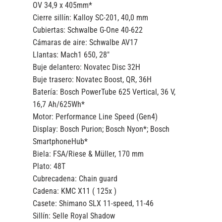
OV 34,9 x 405mm*
Cierre sillín:
Kalloy SC-201, 40,0 mm
Cubiertas:
Schwalbe G-One 40-622
Cámaras de aire:
Schwalbe AV17
Llantas:
Mach1 650, 28″
Buje delantero:
Novatec Disc 32H
Buje trasero:
Novatec Boost, QR, 36H
Batería:
Bosch PowerTube 625 Vertical, 36 V,
16,7 Ah/625Wh*
Motor:
Performance Line Speed (Gen4)
Display:
Bosch Purion; Bosch Nyon*; Bosch
SmartphoneHub*
Biela:
FSA/Riese & Müller, 170 mm
Plato:
48T
Cubrecadena:
Chain guard
Cadena:
KMC X11 ( 125x )
Casete:
Shimano SLX 11-speed, 11-46
Sillín:
Selle Royal Shadow