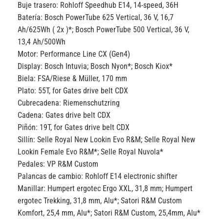
Buje trasero:
Rohloff Speedhub E14, 14-speed, 36H
Batería:
Bosch PowerTube 625 Vertical, 36 V, 16,7
Ah/625Wh ( 2x )*; Bosch PowerTube 500 Vertical, 36 V,
13,4 Ah/500Wh
Motor:
Performance Line CX (Gen4)
Display:
Bosch Intuvia; Bosch Nyon*; Bosch Kiox*
Biela:
FSA/Riese & Müller, 170 mm
Plato:
55T, for Gates drive belt CDX
Cubrecadena:
Riemenschutzring
Cadena:
Gates drive belt CDX
Piñón:
19T, for Gates drive belt CDX
Sillín:
Selle Royal New Lookin Evo R&M; Selle Royal New
Lookin Female Evo R&M*; Selle Royal Nuvola*
Pedales:
VP R&M Custom
Palancas de cambio:
Rohloff E14 electronic shifter
Manillar:
Humpert ergotec Ergo XXL, 31,8 mm; Humpert
ergotec Trekking, 31,8 mm, Alu*; Satori R&M Custom
Komfort, 25,4 mm, Alu*; Satori R&M Custom, 25,4mm, Alu*