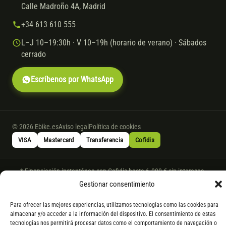
Calle Madroño 4A, Madrid
+34 613 610 555
L–J 10–19:30h · V 10–19h (horario de verano) · Sábados
cerrado
Escríbenos por WhatsApp
© 2026 Ebike.es
Aviso legal
Política de cookies
VISA
Mastercard
Transferencia
Cofidis
* Financiación instantánea con Cofidis hasta 6.000 € sin intereses.
Gasto de apertura: 4% hasta 18 meses y 7% a 24 meses. Consulta
todos
Gestionar consentimiento
los detalles
por WhatsApp.
Para ofrecer las mejores experiencias, utilizamos tecnologías como las cookies para
* Los modelos con entrega inmediata se envían 24 h laborables tras el
almacenar y/o acceder a la información del dispositivo. El consentimiento de estas
pago; los de bajo pedido se confirman con un asesor. Si no fuera posible
tecnologías nos permitirá procesar datos como el comportamiento de navegación o