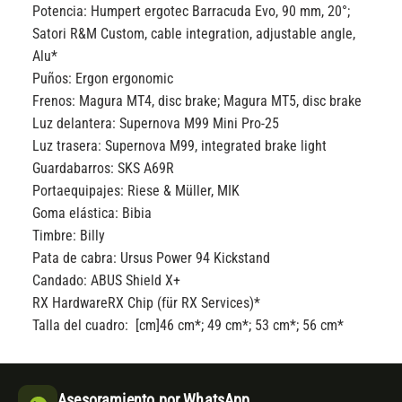
Potencia:
Humpert ergotec Barracuda Evo, 90 mm, 20°;
Satori R&M Custom, cable integration, adjustable angle,
Alu*
Puños:
Ergon ergonomic
Frenos:
Magura MT4, disc brake; Magura MT5, disc brake
Luz delantera:
Supernova M99 Mini Pro-25
Luz trasera:
Supernova M99, integrated brake light
Guardabarros:
SKS A69R
Portaequipajes:
Riese & Müller, MIK
Goma elástica:
Bibia
Timbre:
Billy
Pata de cabra:
Ursus Power 94 Kickstand
Candado:
ABUS Shield X+
RX Hardware
RX Chip (für RX Services)*
Talla del cuadro: [cm]
46 cm*; 49 cm*; 53 cm*; 56 cm*
Asesoramiento por WhatsApp