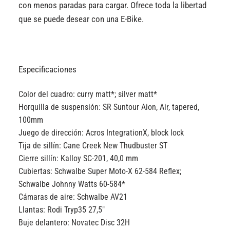
con menos paradas para cargar. Ofrece toda la libertad
que se puede desear con una E-Bike.
Especificaciones
Color del cuadro:
curry matt*; silver matt*
Horquilla de suspensión:
SR Suntour Aion, Air, tapered,
100mm
Juego de dirección:
Acros IntegrationX, block lock
Tija de sillín:
Cane Creek New Thudbuster ST
Cierre sillín:
Kalloy SC-201, 40,0 mm
Cubiertas:
Schwalbe Super Moto-X 62-584 Reflex;
Schwalbe Johnny Watts 60-584*
Cámaras de aire:
Schwalbe AV21
Llantas:
Rodi Tryp35 27,5″
Buje delantero:
Novatec Disc 32H