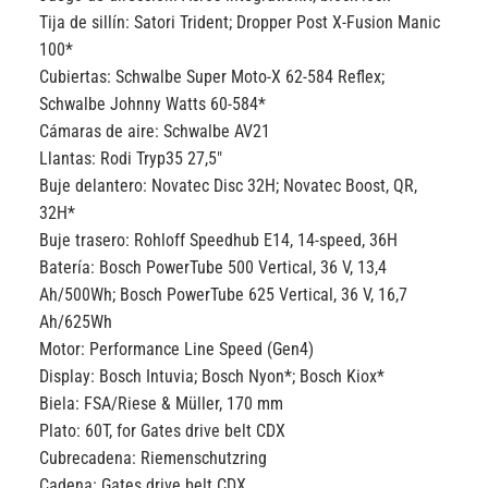
Tija de sillín:
Satori Trident; Dropper Post X-Fusion Manic
100*
Cubiertas:
Schwalbe Super Moto-X 62-584 Reflex;
Schwalbe Johnny Watts 60-584*
Cámaras de aire:
Schwalbe AV21
Llantas:
Rodi Tryp35 27,5″
Buje delantero:
Novatec Disc 32H; Novatec Boost, QR,
32H*
Buje trasero:
Rohloff Speedhub E14, 14-speed, 36H
Batería:
Bosch PowerTube 500 Vertical, 36 V, 13,4
Ah/500Wh; Bosch PowerTube 625 Vertical, 36 V, 16,7
Ah/625Wh
Motor:
Performance Line Speed (Gen4)
Display:
Bosch Intuvia; Bosch Nyon*; Bosch Kiox*
Biela:
FSA/Riese & Müller, 170 mm
Plato:
60T, for Gates drive belt CDX
Cubrecadena:
Riemenschutzring
Cadena:
Gates drive belt CDX