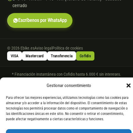
cerrado
Escríbenos por WhatsApp
© 2026 Ebike.es
Aviso legal
Política de cookies
VISA
Mastercard
Transferencia
Cofidis
* Financiación instantánea con Cofidis hasta 6.000 € sin intereses.
Gasto de apertura: 4% hasta 18 meses y 7% a 24 meses. Consulta
todos
Gestionar consentimiento
los detalles
por WhatsApp.
* Los modelos con entrega inmediata se envían 24 h laborables tras el
Para ofrecer las mejores experiencias, utilizamos tecnologías como las cookies para
pago; los de bajo pedido se confirman con un asesor. Si no fuera posible
almacenar y/o acceder a la información del dispositivo. El consentimiento de estas
tecnologías nos permitirá procesar datos como el comportamiento de navegación o
servir el producto, se devuelve el importe sin coste. La información de
las identificaciones únicas en este sitio. No consentir o retirar el consentimiento,
componentes es orientativa; los fabricantes pueden sustituir elementos
puede afectar negativamente a ciertas características y funciones.
por otros equivalentes o superiores.