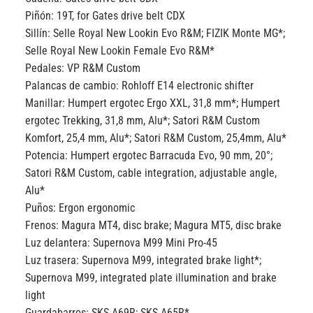
Piñón:
19T, for Gates drive belt CDX
Sillín:
Selle Royal New Lookin Evo R&M; FIZIK Monte MG*;
Selle Royal New Lookin Female Evo R&M*
Pedales:
VP R&M Custom
Palancas de cambio:
Rohloff E14 electronic shifter
Manillar:
Humpert ergotec Ergo XXL, 31,8 mm*; Humpert
ergotec Trekking, 31,8 mm, Alu*; Satori R&M Custom
Komfort, 25,4 mm, Alu*; Satori R&M Custom, 25,4mm, Alu*
Potencia:
Humpert ergotec Barracuda Evo, 90 mm, 20°;
Satori R&M Custom, cable integration, adjustable angle,
Alu*
Puños:
Ergon ergonomic
Frenos:
Magura MT4, disc brake; Magura MT5, disc brake
Luz delantera:
Supernova M99 Mini Pro-45
Luz trasera:
Supernova M99, integrated brake light*;
Supernova M99, integrated plate illumination and brake
light
Guardabarros:
SKS A69R; SKS A65R*