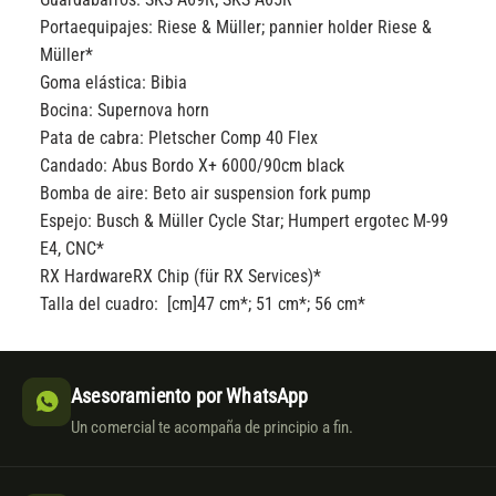
Portaequipajes:
Riese & Müller; pannier holder Riese &
Müller*
Goma elástica:
Bibia
Bocina:
Supernova horn
Pata de cabra:
Pletscher Comp 40 Flex
Candado:
Abus Bordo X+ 6000/90cm black
Bomba de aire:
Beto air suspension fork pump
Espejo:
Busch & Müller Cycle Star; Humpert ergotec M-99
E4, CNC*
RX Hardware
RX Chip (für RX Services)*
Talla del cuadro: [cm]
47 cm*; 51 cm*; 56 cm*
Asesoramiento por WhatsApp
Un comercial te acompaña de principio a fin.