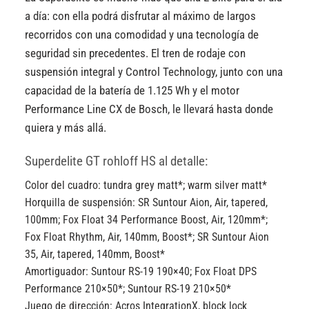
a día: con ella podrá disfrutar al máximo de largos
recorridos con una comodidad y una tecnología de
seguridad sin precedentes. El tren de rodaje con
suspensión integral y Control Technology, junto con una
capacidad de la batería de 1.125 Wh y el motor
Performance Line CX de Bosch, le llevará hasta donde
quiera y más allá.
Superdelite GT rohloff HS al detalle:
Color del cuadro:
tundra grey matt*; warm silver matt*
Horquilla de suspensión:
SR Suntour Aion, Air, tapered,
100mm; Fox Float 34 Performance Boost, Air, 120mm*;
Fox Float Rhythm, Air, 140mm, Boost*; SR Suntour Aion
35, Air, tapered, 140mm, Boost*
Amortiguador:
Suntour RS-19 190×40; Fox Float DPS
Performance 210×50*; Suntour RS-19 210×50*
Juego de dirección:
Acros IntegrationX, block lock