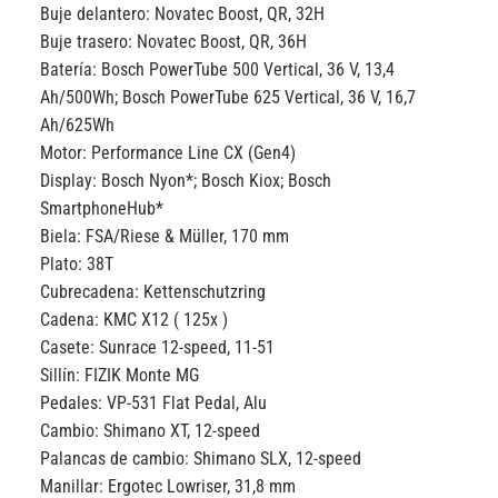
Buje delantero:
Novatec Boost, QR, 32H
Buje trasero:
Novatec Boost, QR, 36H
Batería:
Bosch PowerTube 500 Vertical, 36 V, 13,4
Ah/500Wh; Bosch PowerTube 625 Vertical, 36 V, 16,7
Ah/625Wh
Motor:
Performance Line CX (Gen4)
Display:
Bosch Nyon*; Bosch Kiox; Bosch
SmartphoneHub*
Biela:
FSA/Riese & Müller, 170 mm
Plato:
38T
Cubrecadena:
Kettenschutzring
Cadena:
KMC X12 ( 125x )
Casete:
Sunrace 12-speed, 11-51
Sillín:
FIZIK Monte MG
Pedales:
VP-531 Flat Pedal, Alu
Cambio:
Shimano XT, 12-speed
Palancas de cambio:
Shimano SLX, 12-speed
Manillar:
Ergotec Lowriser, 31,8 mm