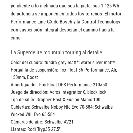
pendiente o lo inclinada que sea la pista, sus 1.125 Wh
de potencia se imponen en todos los terrenos. El motor
Performance Line CX de Bosch y la Control Technology
con suspensión integral despejan el camino hacia la
cima.
La Superdelite mountain touring al detalle
Color del cuadro:
tundra grey matt*; warm silver matt*
Horquilla de suspensión:
Fox Float 36 Performance, Air,
150mm, Boost
Amortiguador:
Fox Float DPS Performance 210×50
Juego de dirección:
Acros IntegrationX, block lock
Tija de sillín:
Dropper Post X-Fusion Manic 100
Cubiertas:
Schwalbe Nobby Nic Evo 70-584; Schwalbe
Wicked Will Evo 65-584
Cámaras de aire:
Schwalbe AV21
Llantas:
Rodi Tryp35 27,5″