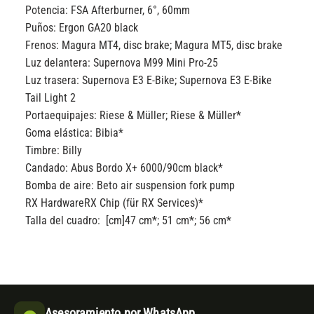
Potencia:
FSA Afterburner, 6°, 60mm
Puños:
Ergon GA20 black
Frenos:
Magura MT4, disc brake; Magura MT5, disc brake
Luz delantera:
Supernova M99 Mini Pro-25
Luz trasera:
Supernova E3 E-Bike; Supernova E3 E-Bike
Tail Light 2
Portaequipajes:
Riese & Müller; Riese & Müller*
Goma elástica:
Bibia*
Timbre:
Billy
Candado:
Abus Bordo X+ 6000/90cm black*
Bomba de aire:
Beto air suspension fork pump
RX Hardware
RX Chip (für RX Services)*
Talla del cuadro: [cm]
47 cm*; 51 cm*; 56 cm*
Asesoramiento por WhatsApp