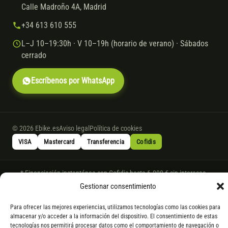
Calle Madroño 4A, Madrid
+34 613 610 555
L–J 10–19:30h · V 10–19h (horario de verano) · Sábados
cerrado
Escríbenos por WhatsApp
© 2026 Ebike.es
Aviso legal
Política de cookies
VISA
Mastercard
Transferencia
Cofidis
* Financiación instantánea con Cofidis hasta 6.000 € sin intereses.
Gasto de apertura: 4% hasta 18 meses y 7% a 24 meses. Consulta
todos
Gestionar consentimiento
los detalles
por WhatsApp.
Para ofrecer las mejores experiencias, utilizamos tecnologías como las cookies para
* Los modelos con entrega inmediata se envían 24 h laborables tras el
almacenar y/o acceder a la información del dispositivo. El consentimiento de estas
pago; los de bajo pedido se confirman con un asesor. Si no fuera posible
tecnologías nos permitirá procesar datos como el comportamiento de navegación o