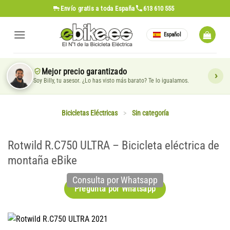
Saltar
Envío gratis
a toda España
613 610 555
al
contenido
Español
Mejor precio garantizado
Soy Billy, tu asesor. ¿Lo has visto más barato? Te lo igualamos.
Bicicletas Eléctricas
>
Sin categoría
Rotwild R.C750 ULTRA – Bicicleta eléctrica de
montaña eBike
Consulta por Whatsapp
Pregunta por Whatsapp