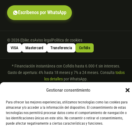
Escríbenos por WhatsApp
© 2026 Ebike.es
Aviso legal
Política de cookies
VISA
Mastercard
Transferencia
Cofidis
* Financiación instantánea con Cofidis hasta 6.000 € sin intereses.
Gasto de apertura: 4% hasta 18 meses y 7% a 24 meses. Consulta
todos
los detalles
por WhatsApp.
* Los modelos con entrega inmediata se envían 24 h laborables tras el
Gestionar consentimiento
pago; los de bajo pedido se confirman con un asesor. Si no fuera posible
servir el producto, se devuelve el importe sin coste. La información de
Para ofrecer las mejores experiencias, utilizamos tecnologías como las cookies para
componentes es orientativa; los fabricantes pueden sustituir elementos
almacenar y/o acceder a la información del dispositivo. El consentimiento de estas
tecnologías nos permitirá procesar datos como el comportamiento de navegación o
por otros equivalentes o superiores.
las identificaciones únicas en este sitio. No consentir o retirar el consentimiento,
puede afectar negativamente a ciertas características y funciones.