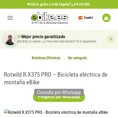
Saltar
Envío gratis
a toda España
613 610 555
al
contenido
Español
Mejor precio garantizado
Soy Billy, tu asesor. ¿Lo has visto más barato? Te lo igualamos.
Bicicletas Eléctricas
>
Sin categoría
Rotwild R.X375 PRO – Bicicleta eléctrica de
montaña eBike
Consulta por Whatsapp
Pregunta por Whatsapp