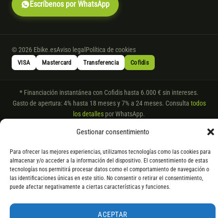
Escríbenos por WhatsApp
© 2026 Ebike.es
Aviso legal
Política de cookies
VISA
Mastercard
Transferencia
Cofidis
* Financiación instantánea con Cofidis hasta 6.000 € sin intereses.
Gasto de apertura: 4% hasta 18 meses y 7% a 24 meses. Consulta
todos
los detalles
por WhatsApp.
* Los modelos con entrega inmediata se envían 24 h laborables tras el
Gestionar consentimiento
pago; los de bajo pedido se confirman con un asesor. Si no fuera posible
servir el producto, se devuelve el importe sin coste. La información de
Para ofrecer las mejores experiencias, utilizamos tecnologías como las cookies para
componentes es orientativa; los fabricantes pueden sustituir elementos
almacenar y/o acceder a la información del dispositivo. El consentimiento de estas
tecnologías nos permitirá procesar datos como el comportamiento de navegación o
por otros equivalentes o superiores.
las identificaciones únicas en este sitio. No consentir o retirar el consentimiento,
puede afectar negativamente a ciertas características y funciones.
ACEPTAR