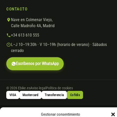
CONTACTO
Nave en Colmenar Viejo,
Calle Madroño 4A, Madrid
+34 613 610 555
L–J 10–19:30h · V 10–19h (horario de verano) · Sábados
cerrado
Escríbenos por WhatsApp
© 2026 Ebike.es
Aviso legal
Política de cookies
VISA
Mastercard
Transferencia
Cofidis
* Financiación instantánea con Cofidis hasta 6.000 € sin intereses.
Gestionar consentimiento
Gasto de apertura: 4% hasta 18 meses y 7% a 24 meses. Consulta
todos