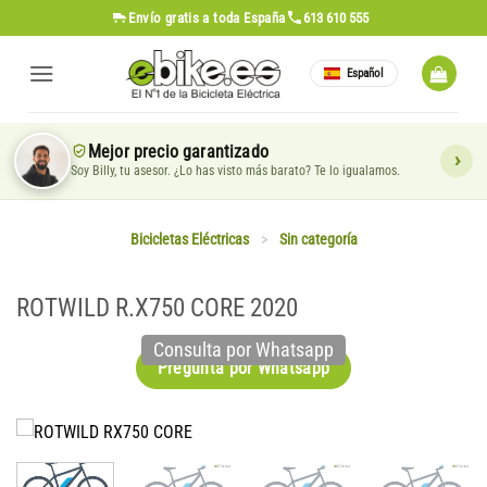
Saltar
Envío gratis
a toda España
613 610 555
al
contenido
Español
Mejor precio garantizado
Soy Billy, tu asesor. ¿Lo has visto más barato? Te lo igualamos.
Bicicletas Eléctricas
>
Sin categoría
ROTWILD R.X750 CORE 2020
Consulta por Whatsapp
Pregunta por Whatsapp