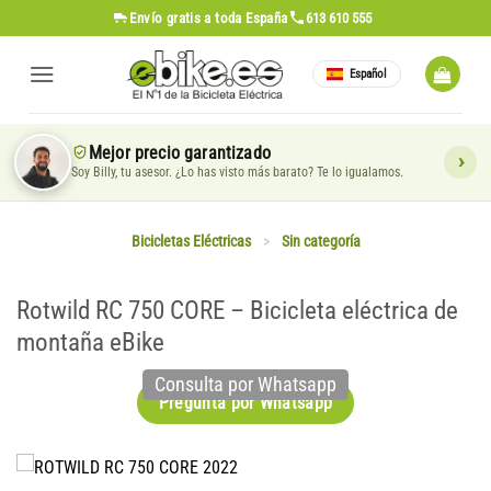
Saltar
Envío gratis
a toda España
613 610 555
al
contenido
Español
Mejor precio garantizado
Soy Billy, tu asesor. ¿Lo has visto más barato? Te lo igualamos.
Bicicletas Eléctricas
>
Sin categoría
Rotwild RC 750 CORE – Bicicleta eléctrica de
montaña eBike
Consulta por Whatsapp
Pregunta por Whatsapp