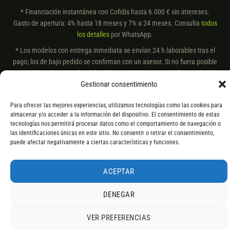
* Financiación instantánea con Cofidis hasta 6.000 € sin intereses.
Gasto de apertura: 4% hasta 18 meses y 7% a 24 meses. Consulta
todos
los detalles
por WhatsApp.
* Los modelos con entrega inmediata se envían 24 h laborables tras el
pago; los de bajo pedido se confirman con un asesor. Si no fuera posible
servir el producto, se devuelve el importe sin coste. La información de
Gestionar consentimiento
componentes es orientativa; los fabricantes pueden sustituir elementos
por otros equivalentes o superiores.
Para ofrecer las mejores experiencias, utilizamos tecnologías como las cookies para
almacenar y/o acceder a la información del dispositivo. El consentimiento de estas
tecnologías nos permitirá procesar datos como el comportamiento de navegación o
las identificaciones únicas en este sitio. No consentir o retirar el consentimiento,
puede afectar negativamente a ciertas características y funciones.
ACEPTAR
DENEGAR
VER PREFERENCIAS
4,9