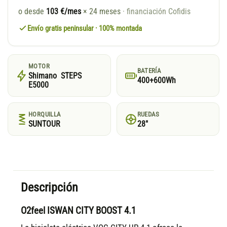
o desde
103 €/mes
× 24 meses
· financiación Cofidis
Envío gratis peninsular · 100% montada
MOTOR
BATERÍA
Shimano STEPS
400+600Wh
E5000
HORQUILLA
RUEDAS
SUNTOUR
28"
Descripción
O2feel ISWAN CITY BOOST 4.1