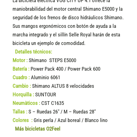
La bicicleta eléctrica VOG CITY UP 4.1 ofrece la
maniobrabilidad del motor central Shimano E5000 y la
seguridad de los frenos de disco hidráulicos Shimano.
Sus mangos ergonómicos con botón de ayuda a la
marcha integrado y el sillín Selle Royal harán de esta
bicicleta un ejemplo de comodidad.
Detalles técnicos:
Motor :
Shimano STEPS E5000
Batería :
Power Pack 400 / Power Pack 600
Cuadro :
Aluminio 6061
Cambio :
Shimano ALTUS 8 velocidades
Horquilla :
SUNTOUR
Neumàticos :
CST C1635
Tallas :
S – Ruedas 26″ / M – Ruedas 28″
Colores :
Gris perla / Azul boreal / Blanco lino
Más bicicletas O2Feel