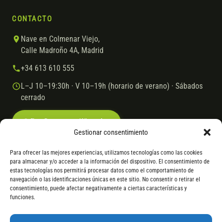
CONTACTO
Nave en Colmenar Viejo,
Calle Madroño 4A, Madrid
+34 613 610 555
L–J 10–19:30h · V 10–19h (horario de verano) · Sábados
cerrado
Escríbenos por WhatsApp
Gestionar consentimiento
Para ofrecer las mejores experiencias, utilizamos tecnologías como las cookies
para almacenar y/o acceder a la información del dispositivo. El consentimiento de
© 2026 Ebike.es
Aviso legal
Política de cookies
estas tecnologías nos permitirá procesar datos como el comportamiento de
navegación o las identificaciones únicas en este sitio. No consentir o retirar el
VISA
Mastercard
Transferencia
Cofidis
consentimiento, puede afectar negativamente a ciertas características y
funciones.
* Financiación instantánea con Cofidis hasta 6.000 € sin intereses.