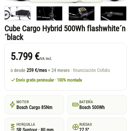
Cube Cargo Hybrid 500Wh flashwhite´n
´black
5.799 €
IVA incl.
o desde
259 €/mes
× 24 meses
· financiación Cofidis
Envío gratis peninsular · 100% montada
MOTOR
BATERÍA
Bosch Cargo 85Nm
Bosch 500Wh
HORQUILLA
RUEDAS
SR Suntour · 80 mm
27.5"