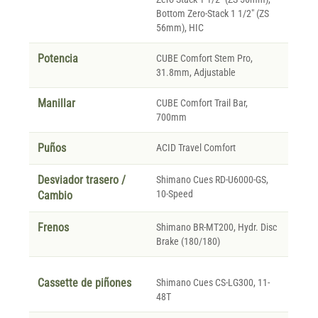
Bottom Zero-Stack 1 1/2" (ZS
56mm), HIC
Potencia
CUBE Comfort Stem Pro,
31.8mm, Adjustable
Manillar
CUBE Comfort Trail Bar,
700mm
Puños
ACID Travel Comfort
Desviador trasero /
Shimano Cues RD-U6000-GS,
10-Speed
Cambio
Frenos
Shimano BR-MT200, Hydr. Disc
Brake (180/180)
Cassette de piñones
Shimano Cues CS-LG300, 11-
48T