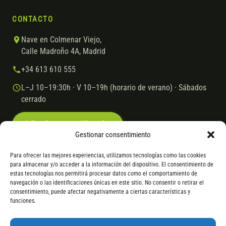
CONTACTO
Nave en Colmenar Viejo,
Calle Madroño 4A, Madrid
+34 613 610 555
L–J 10–19:30h · V 10–19h (horario de verano) · Sábados
cerrado
Escríbenos por WhatsApp
Gestionar consentimiento
Para ofrecer las mejores experiencias, utilizamos tecnologías como las cookies
para almacenar y/o acceder a la información del dispositivo. El consentimiento de
© 2026 Ebike.es
Aviso legal
Política de cookies
estas tecnologías nos permitirá procesar datos como el comportamiento de
navegación o las identificaciones únicas en este sitio. No consentir o retirar el
VISA
Mastercard
Transferencia
Cofidis
consentimiento, puede afectar negativamente a ciertas características y
funciones.
* Financiación instantánea con Cofidis hasta 6.000 € sin intereses.