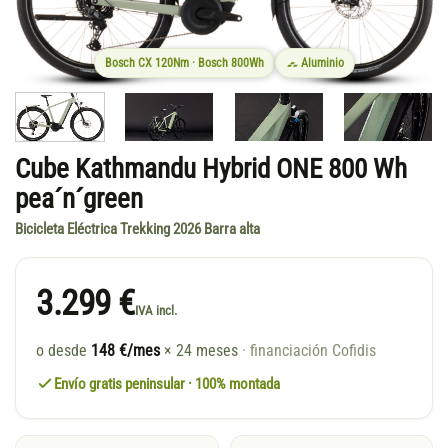
Bosch CX 120Nm · Bosch 800Wh
Aluminio
Cube Kathmandu Hybrid ONE 800 Wh
pea´n´green
Bicicleta Eléctrica Trekking 2026 Barra alta
3.299 €
IVA incl.
o desde
148 €/mes
× 24 meses
· financiación Cofidis
Envío gratis peninsular · 100% montada