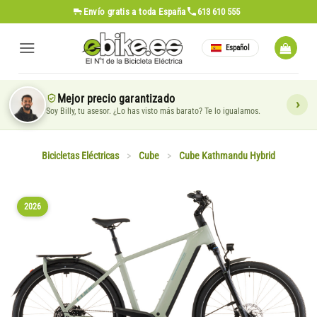
Saltar
Envío gratis
a toda España
613 610 555
al
contenido
Español
Mejor precio garantizado
Soy Billy, tu asesor. ¿Lo has visto más barato? Te lo igualamos.
Bicicletas Eléctricas
>
Cube
>
Cube Kathmandu Hybrid
2026