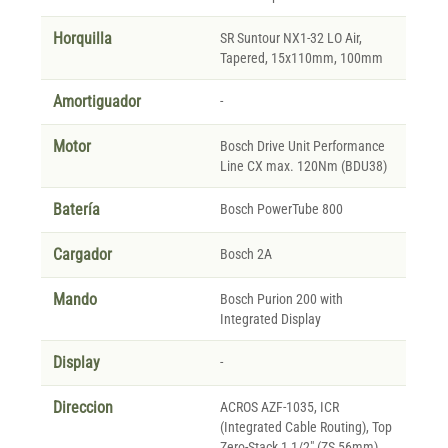
Horquilla
SR Suntour NX1-32 LO Air,
Tapered, 15x110mm, 100mm
Amortiguador
-
Motor
Bosch Drive Unit Performance
Line CX max. 120Nm (BDU38)
Batería
Bosch PowerTube 800
Cargador
Bosch 2A
Mando
Bosch Purion 200 with
Integrated Display
Display
-
Direccion
ACROS AZF-1035, ICR
(Integrated Cable Routing), Top
Zero-Stack 1 1/2" (ZS 56mm),