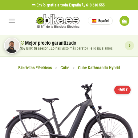
Saltar
Envío gratis
a toda España
613 610 555
al
contenido
Español
Mejor precio garantizado
Soy Billy, tu asesor. ¿Lo has visto más barato? Te lo igualamos.
Bicicletas Eléctricas
>
Cube
>
Cube Kathmandu Hybrid
−565 €