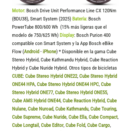
Motor:
Bosch Drive Unit Performance Line CX 120Nm
(BDU38), Smart System (2025)
Batería:
Bosch
PowerTube 800/600 Wh (15% más ligeras que el
modelo de 750/625 Wh)
Display
:
Bosch Purion 400
compatible
con Smart System y la App Bosch eBike
Flow (
Android
-
iPhone
) * Disponible en la gama Cube
Stereo Hybrid, Cube Kathmandu Hybrid, Cube Reaction
Hybrid y Cube Nuride Hybrid. Otros tipos de bicicletas
CUBE
:
Cube Stereo Hybrid ONE22
,
Cube Stereo Hybrid
ONE44 HPA
,
Cube Stereo Hybrid ONE44 HPC
,
Cube
Stereo Hybrid ONE77
,
Cube Stereo Hybrid ONE55
,
Cube AMS Hybrid ONE44
,
Cube Reaction Hybrid
,
Cube
Nulane
,
Cube Nuroad
,
Cube Kathmandu
,
Cube Touring
,
Cube Supreme
,
Cube Nuride
,
Cube Ella
,
Cube Compact
,
Cube Longtail
,
Cube Editor
,
Cube Fold
,
Cube Cargo
,