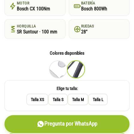
MOTOR
BATERÍA
Bosch CX 100Nm
Bosch 800Wh
HORQUILLA
RUEDAS
SR Suntour · 100 mm
28"
Colores disponibles
Elige tu talla:
Talla XS
Talla S
Talla M
Talla L
Pregunta por WhatsApp