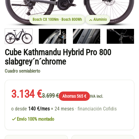
Bosch CX 100Nm · Bosch 800Wh
Aluminio
Cube Kathmandu Hybrid Pro 800
slabgrey´n´chrome
Cuadro semiabierto
3.134 €
3.699 €
Ahorras 565 €
IVA incl.
o desde
140 €/mes
× 24 meses
· financiación Cofidis
Envío 100% montado