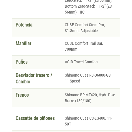
Zero-Stack 1 1/2" (ZS 56mm),
Bottom Zero-Stack 1 1/2" (ZS
56mm), HIC
Potencia
CUBE Comfort Stem Pro,
31.8mm, Adjustable
Manillar
CUBE Comfort Trail Bar,
700mm
Puños
ACID Travel Comfort
Desviador trasero /
Shimano Cues RD-U6000-GS,
11-Speed
Cambio
Frenos
Shimano BR-MT420, Hydr. Disc
Brake (180/180)
Cassette de piñones
Shimano Cues CS-LG400, 11-
50T