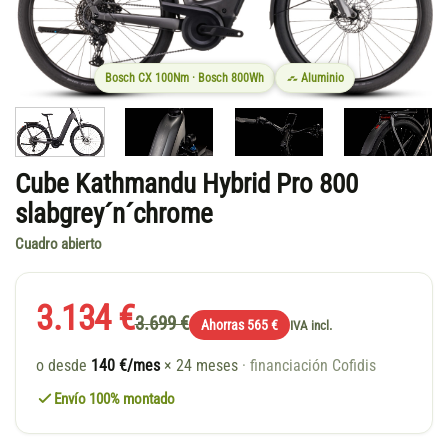
Bosch CX 100Nm · Bosch 800Wh
Aluminio
Cube Kathmandu Hybrid Pro 800
slabgrey´n´chrome
Cuadro abierto
3.134 €
3.699 €
Ahorras 565 €
IVA incl.
o desde
140 €/mes
× 24 meses
· financiación Cofidis
Envío 100% montado