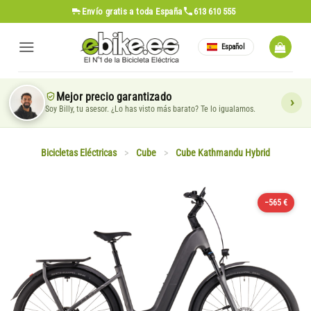
Saltar
Envío gratis
a toda España
613 610 555
al
contenido
Español
Mejor precio garantizado
Soy Billy, tu asesor. ¿Lo has visto más barato? Te lo igualamos.
Bicicletas Eléctricas
>
Cube
>
Cube Kathmandu Hybrid
−565 €