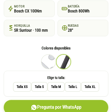
MOTOR
BATERÍA
Bosch CX 100Nm
Bosch 800Wh
HORQUILLA
RUEDAS
SR Suntour · 100 mm
28"
Colores disponibles
Elige tu talla:
Talla XS
Talla S
Talla M
Talla L
Talla XL
Pregunta por WhatsApp