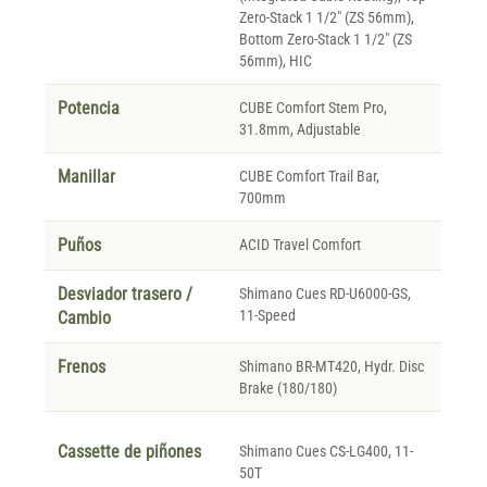
Zero-Stack 1 1/2" (ZS 56mm),
Bottom Zero-Stack 1 1/2" (ZS
56mm), HIC
Potencia
CUBE Comfort Stem Pro,
31.8mm, Adjustable
Manillar
CUBE Comfort Trail Bar,
700mm
Puños
ACID Travel Comfort
Desviador trasero /
Shimano Cues RD-U6000-GS,
11-Speed
Cambio
Frenos
Shimano BR-MT420, Hydr. Disc
Brake (180/180)
Cassette de piñones
Shimano Cues CS-LG400, 11-
50T