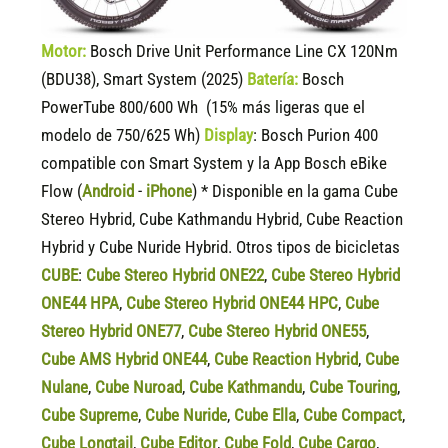
Motor:
Bosch Drive Unit Performance Line CX 120Nm
(BDU38), Smart System (2025)
Batería:
Bosch
PowerTube 800/600 Wh (15% más ligeras que el
modelo de 750/625 Wh)
Display
:
Bosch Purion 400
compatible
con Smart System y la App Bosch eBike
Flow (
Android
-
iPhone
) * Disponible en la gama Cube
Stereo Hybrid, Cube Kathmandu Hybrid, Cube Reaction
Hybrid y Cube Nuride Hybrid. Otros tipos de bicicletas
CUBE
:
Cube Stereo Hybrid ONE22
,
Cube Stereo Hybrid
ONE44 HPA
,
Cube Stereo Hybrid ONE44 HPC
,
Cube
Stereo Hybrid ONE77
,
Cube Stereo Hybrid ONE55
,
Cube AMS Hybrid ONE44
,
Cube Reaction Hybrid
,
Cube
Nulane
,
Cube Nuroad
,
Cube Kathmandu
,
Cube Touring
,
Cube Supreme
,
Cube Nuride
,
Cube Ella
,
Cube Compact
,
Cube Longtail
,
Cube Editor
,
Cube Fold
,
Cube Cargo
,