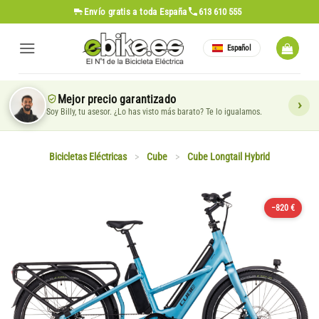
Saltar
Envío gratis
a toda España
613 610 555
al
contenido
Español
Mejor precio garantizado
Soy Billy, tu asesor. ¿Lo has visto más barato? Te lo igualamos.
Bicicletas Eléctricas
>
Cube
>
Cube Longtail Hybrid
−820 €