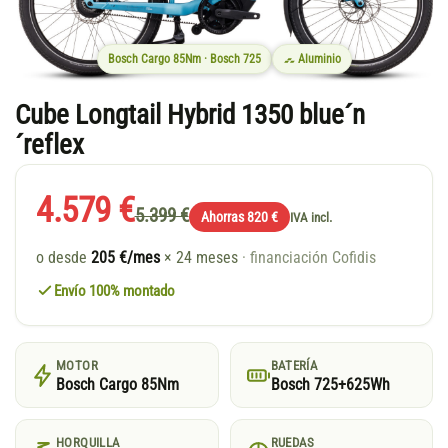
Bosch Cargo 85Nm · Bosch 725
Aluminio
Cube Longtail Hybrid 1350 blue´n
´reflex
4.579 €
5.399 €
Ahorras 820 €
IVA incl.
o desde
205 €/mes
× 24 meses
· financiación Cofidis
Envío 100% montado
MOTOR
BATERÍA
Bosch Cargo 85Nm
Bosch 725+625Wh
HORQUILLA
RUEDAS