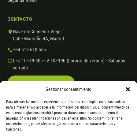
Segunda mano
CONTACTO
Nave en Colmenar Viejo,
Calle Madroño 4A, Madrid
+34 613 610 555
L–J 10–19:30h · V 10–19h (horario de verano) · Sábados
cerrado
Escríbenos por WhatsApp
Gestionar consentimiento
Para ofrecer las mejores experiencias, utilizamos tecnologías como las cookies
para almacenar y/o acceder a la información del dispositivo. El consentimiento de
© 2026 Ebike.es
Aviso legal
Política de cookies
estas tecnologías nos permitirá procesar datos como el comportamiento de
navegación o las identificaciones únicas en este sitio. No consentir o retirar el
VISA
Mastercard
Transferencia
Cofidis
consentimiento, puede afectar negativamente a ciertas características y
funciones.