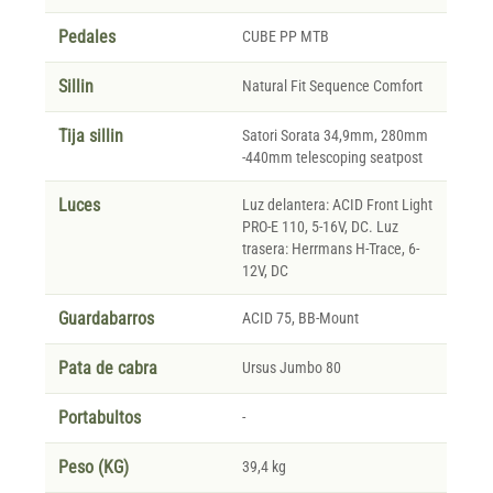
Pedales
CUBE PP MTB
Sillin
Natural Fit Sequence Comfort
Tija sillin
Satori Sorata 34,9mm, 280mm
-440mm telescoping seatpost
Luces
Luz delantera: ACID Front Light
PRO-E 110, 5-16V, DC. Luz
trasera: Herrmans H-Trace, 6-
12V, DC
Guardabarros
ACID 75, BB-Mount
Pata de cabra
Ursus Jumbo 80
Portabultos
-
Peso (KG)
39,4 kg