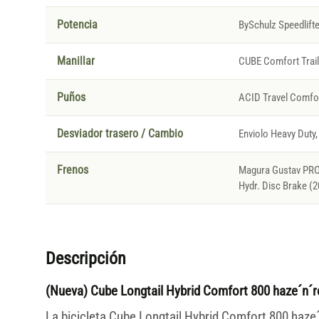
Potencia
BySchulz Speedlifte
Manillar
CUBE Comfort Trai
Puños
ACID Travel Comfor
Desviador trasero / Cambio
Enviolo Heavy Duty
Frenos
Magura Gustav PRO,
Hydr. Disc Brake (
Descripción
(Nueva) Cube Longtail Hybrid Comfort 800 haze´n´r
La bicicleta Cube Longtail Hybrid Comfort 800 haze