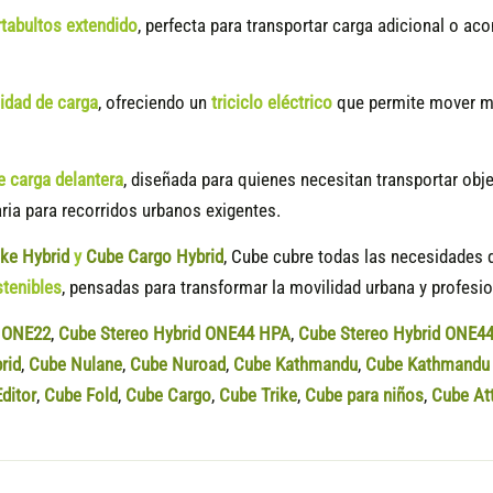
tabultos extendido
, perfecta para transportar carga adicional o ac
cidad de carga
, ofreciendo un
triciclo eléctrico
que permite mover me
e carga delantera
, diseñada para quienes necesitan transportar ob
aria para recorridos urbanos exigentes.
ike Hybrid
y
Cube Cargo Hybrid
, Cube cubre todas las necesidades d
stenibles
, pensadas para transformar la movilidad urbana y profesio
d ONE22
,
Cube Stereo Hybrid ONE44 HPA
,
Cube Stereo Hybrid ONE4
rid
,
Cube Nulane
,
Cube Nuroad
,
Cube Kathmandu
,
Cube Kathmandu 
ditor
,
Cube Fold
,
Cube Cargo
,
Cube Trike
,
Cube para niños
,
Cube At