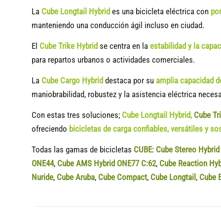
La
Cube Longtail Hybrid
es una bicicleta eléctrica con
por
manteniendo una conducción ágil incluso en ciudad.
El
Cube Trike Hybrid
se centra en la
estabilidad y la capa
para repartos urbanos o actividades comerciales.
La
Cube Cargo Hybrid
destaca por su
amplia capacidad d
maniobrabilidad, robustez y la asistencia eléctrica neces
Con estas tres soluciones;
Cube Longtail Hybrid
,
Cube Tr
ofreciendo
bicicletas de carga confiables, versátiles y so
Todas las gamas de bicicletas
CUBE
:
Cube Stereo Hybri
ONE44
,
Cube AMS Hybrid ONE77 C:62
,
Cube Reaction Hyb
Nuride
,
Cube Aruba
,
Cube Compact
,
Cube Longtail
,
Cube E