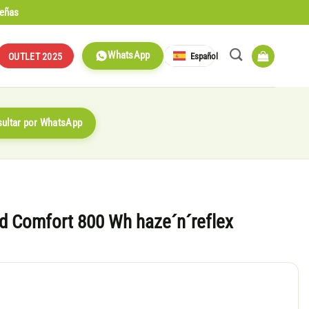
señas
WhatsApp
Español
OUTLET 2025
ultar por WhatsApp
id Comfort 800 Wh haze´n´reflex