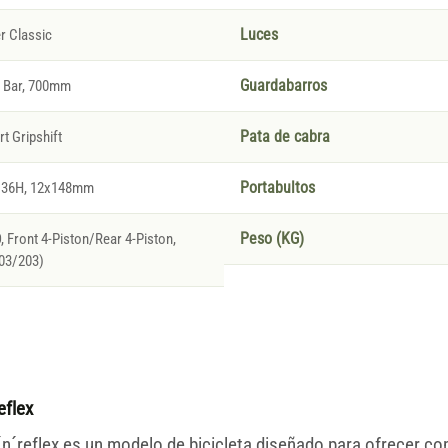
r Classic
Luces
l Bar, 700mm
Guardabarros
t Gripshift
Pata de cabra
, 36H, 12x148mm
Portabultos
 Front 4-Piston/Rear 4-Piston,
Peso (KG)
203/203)
eflex
´n´reflex es un modelo de bicicleta diseñado para ofrecer co