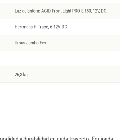
Luz delantera: ACID Front Light PRO-E 150, 12V, DC
Herrmans H-Trace, 6-12V, DC
Ursus Jumbo Evo
-
26,3 kg
modidad y durabilidad en cada trayecto. Equipada