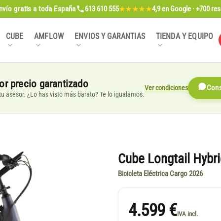
nvío gratis
a toda España
613 610 555
4,9
en Google · +700 re
★★★★★
CUBE
AMFLOW
ENVIOS Y GARANTIAS
TIENDA Y EQUIPO
or precio garantizado
Ver condiciones
Cons
, tu asesor. ¿Lo has visto más barato? Te lo igualamos.
Cube Longtail Hybr
Bicicleta Eléctrica Cargo 2026
4.599 €
IVA incl.