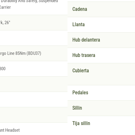
Durability And Safety, Suspended
arrier
Cadena
k, 26"
Llanta
Hub delantera
argo Line 85Nm (BDU37)
Hub trasera
800
Cubierta
Pedales
Sillin
Tija sillin
nt Headset