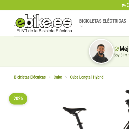
Saltar
E
al
contenido
BICICLETAS ELÉCTRICAS
Mej
Soy Billy
Bicicletas Eléctricas
>
Cube
>
Cube Longtail Hybrid
2026