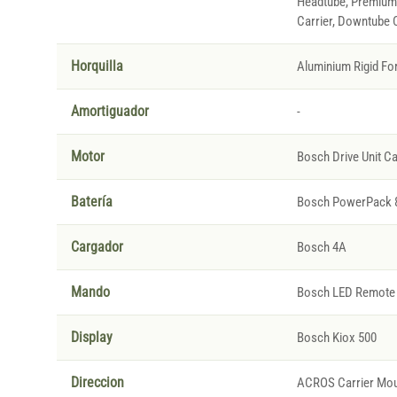
Headtube, Premium 
Carrier, Downtube C
Horquilla
Aluminium Rigid For
Amortiguador
-
Motor
Bosch Drive Unit C
Batería
Bosch PowerPack 
Cargador
Bosch 4A
Mando
Bosch LED Remote
Display
Bosch Kiox 500
Direccion
ACROS Carrier Mou