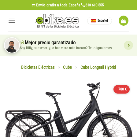
Saltar
Envío gratis
a toda España
613 610 555
al
contenido
Español
Mejor precio garantizado
Soy Billy, tu asesor. ¿Lo has visto más barato? Te lo igualamos.
Bicicletas Eléctricas
>
Cube
>
Cube Longtail Hybrid
−700 €