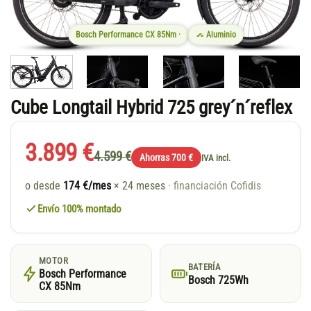
Bosch Performance CX 85Nm ·
Aluminio
Cube Longtail Hybrid 725 grey´n´reflex
3.899 €
4.599 €
Ahorras 700 €
IVA incl.
o desde
174 €/mes
× 24 meses
· financiación Cofidis
Envío 100% montado
MOTOR
BATERÍA
Bosch Performance
Bosch 725Wh
CX 85Nm