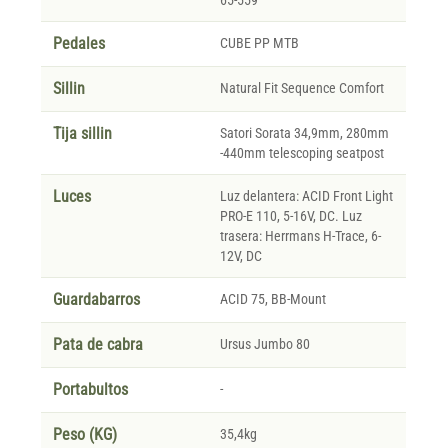
Pedales
CUBE PP MTB
Sillin
Natural Fit Sequence Comfort
Tija sillin
Satori Sorata 34,9mm, 280mm
-440mm telescoping seatpost
Luces
Luz delantera: ACID Front Light
PRO-E 110, 5-16V, DC. Luz
trasera: Herrmans H-Trace, 6-
12V, DC
Guardabarros
ACID 75, BB-Mount
Pata de cabra
Ursus Jumbo 80
Portabultos
-
Peso (KG)
35,4kg