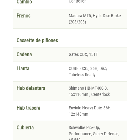
Controller
Cambio
Frenos
Magura MT5, Hydr. Disc Brake
(203/203)
Cassette de piñones
Cadena
Gates CDX, 151T
Llanta
CUBE EX35, 36H, Disc,
Tubeless Ready
Hub delantera
Shimano HB-MT400-B,
15x110mm , Centerlock
Hub trasera
Enviolo Heavy Duty, 36H,
12x148mm
Cubierta
Schwalbe Pick-Up,
Performance, Super Defense,
65-559