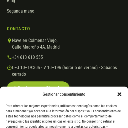
Blog
Segunda mano
CONTACTO
Nave en Colmenar Viejo,
Calle Madroño 4A, Madrid
+34 613 610 555
L–J 10–19:30h · V 10–19h (horario de verano) · Sábados
cerrado
Escríbenos por WhatsApp
Gestionar consentimiento
Para ofrecer las mejores experiencias, utilizamos tecnologías como las cookies
para almacenar y/o acceder a la información del dispositivo. El consentimiento de
© 2026 Ebike.es
Aviso legal
Política de cookies
estas tecnologías nos permitirá procesar datos como el comportamiento de
navegación o las identificaciones únicas en este sitio. No consentir o retirar el
VISA
Mastercard
Transferencia
Cofidis
consentimiento, puede afectar negativamente a ciertas características y