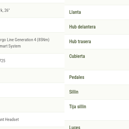
k, 26"
Llanta
Hub delantera
argo Line Generation 4 (85Nm)
Hub trasera
Smart System
Cubierta
725
Pedales
Sillin
Tija sillin
nt Headset
Luces