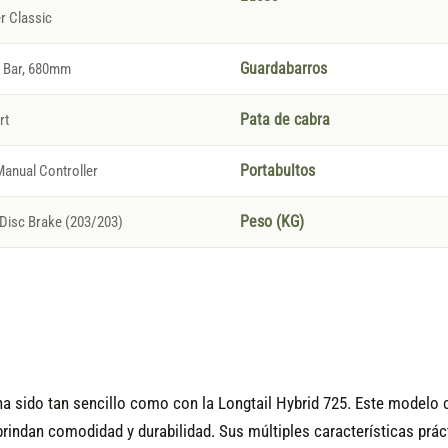
r Classic
l Bar, 680mm
Guardabarros
rt
Pata de cabra
Manual Controller
Portabultos
Disc Brake (203/203)
Peso (KG)
ha sido tan sencillo como con la Longtail Hybrid 725. Este modelo c
indan comodidad y durabilidad. Sus múltiples características práct