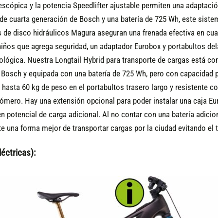
elescópica y la potencia Speedlifter ajustable permiten una adaptació
e cuarta generación de Bosch y una batería de 725 Wh, este sistem
os de disco hidráulicos Magura aseguran una frenada efectiva en cu
iños que agrega seguridad, un adaptador Eurobox y portabultos delan
cológica. Nuestra Longtail Hybrid para transporte de cargas está con
Bosch y equipada con una batería de 725 Wh, pero con capacidad pa
r hasta 60 kg de peso en el portabultos trasero largo y resistente 
ómero. Hay una extensión opcional para poder instalar una caja Eur
n potencial de carga adicional. Al no contar con una batería adic
e una forma mejor de transportar cargas por la ciudad evitando el
éctricas):