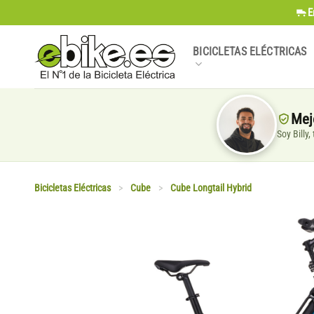
Saltar
E
al
contenido
BICICLETAS ELÉCTRICAS
Mej
Soy Billy
Bicicletas Eléctricas
>
Cube
>
Cube Longtail Hybrid