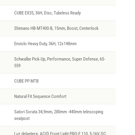
CUBE EX35, 36H, Disc, Tubeless Ready
Shimano HB-MT400-B, 15mm, Boost, Centerlock
Enviolo Heavy Duty, 36H, 12x148mm
Schwalbe Pick-Up, Performance, Super Defense, 65-
559
CUBE PP MTB
Natural Fit Sequence Comfort
Satori Sorata 34,9mm, 280mm -440mm telescoping
seatpost
Luz delantera: ACID Front Light PRO-E 110, 5-16V, DC.