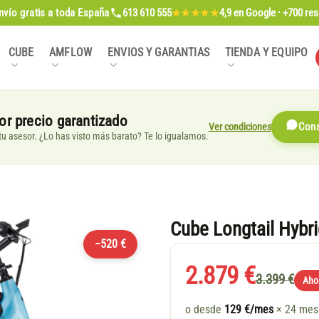
nvío gratis
a toda España
613 610 555
4,9
en Google · +700 re
★★★★★
CUBE
AMFLOW
ENVIOS Y GARANTIAS
TIENDA Y EQUIPO
or precio garantizado
Ver condiciones
Cons
, tu asesor. ¿Lo has visto más barato? Te lo igualamos.
Cube Longtail Hybri
−520 €
2.879 €
3.399 €
Aho
o desde
129 €/mes
× 24 me