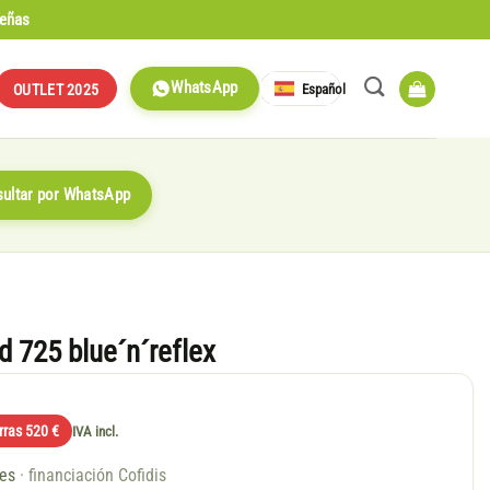
señas
WhatsApp
Español
OUTLET 2025
ultar por WhatsApp
d 725 blue´n´reflex
rras 520 €
IVA incl.
ses
· financiación Cofidis