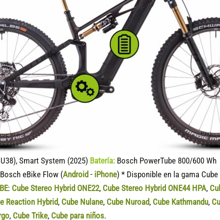
U38), Smart System (2025)
Batería:
Bosch PowerTube 800/600 Wh (
Bosch eBike Flow (
Android
-
iPhone
) * Disponible en la gama Cube
BE
:
Cube Stereo Hybrid ONE22
,
Cube Stereo Hybrid ONE44 HPA
,
Cu
e Reaction Hybrid
,
Cube Nulane
,
Cube Nuroad
,
Cube Kathmandu
,
Cu
rgo
,
Cube Trike
,
Cube para niños
.