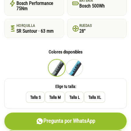
BATERÍA
Bosch Performance
Bosch 500Wh
75Nm
HORQUILLA
RUEDAS
SR Suntour · 63 mm
28"
Colores disponibles
Elige tu talla:
Talla S
Talla M
Talla L
Talla XL
Pregunta por WhatsApp