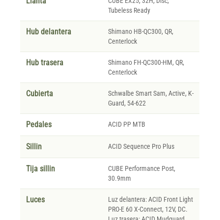
Llanta
CUBE EX25, 32H, Disc,
Tubeless Ready
Hub delantera
Shimano HB-QC300, QR,
Centerlock
Hub trasera
Shimano FH-QC300-HM, QR,
Centerlock
Cubierta
Schwalbe Smart Sam, Active, K-
Guard, 54-622
Pedales
ACID PP MTB
Sillin
ACID Sequence Pro Plus
Tija sillin
CUBE Performance Post,
30.9mm
Luces
Luz delantera: ACID Front Light
PRO-E 60 X-Connect, 12V, DC.
Luz trasera: ACID Mudguard