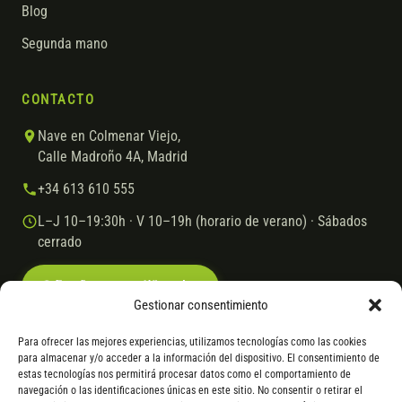
Blog
Segunda mano
CONTACTO
Nave en Colmenar Viejo,
Calle Madroño 4A, Madrid
+34 613 610 555
L–J 10–19:30h · V 10–19h (horario de verano) · Sábados
cerrado
Escríbenos por WhatsApp
Gestionar consentimiento
Para ofrecer las mejores experiencias, utilizamos tecnologías como las cookies
para almacenar y/o acceder a la información del dispositivo. El consentimiento de
© 2026 Ebike.es
Aviso legal
Política de cookies
estas tecnologías nos permitirá procesar datos como el comportamiento de
navegación o las identificaciones únicas en este sitio. No consentir o retirar el
VISA
Mastercard
Transferencia
Cofidis