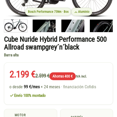
Bosch Performance 75Nm · Bos
Aluminio
Cube Nuride Hybrid Performance 500
Allroad swampgrey´n´black
Barra alta
2.199 €
2.599 €
Ahorras 400 €
IVA incl.
o desde
99 €/mes
× 24 meses
· financiación Cofidis
Envío 100% montado
MOTOR