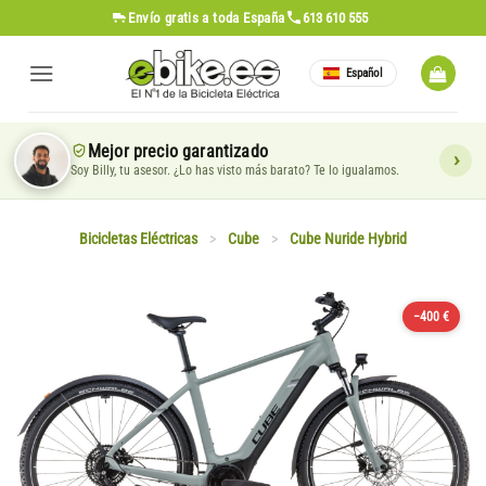
Saltar
Envío gratis
a toda España
613 610 555
al
contenido
Español
Mejor precio garantizado
Soy Billy, tu asesor. ¿Lo has visto más barato? Te lo igualamos.
Bicicletas Eléctricas
>
Cube
>
Cube Nuride Hybrid
−400 €