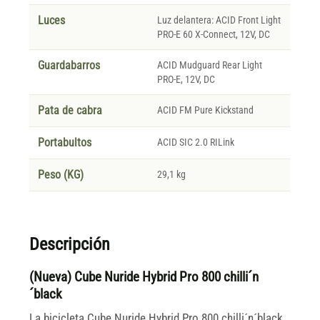
Luces
Luz delantera: ACID Front Light
PRO-E 60 X-Connect, 12V, DC
Guardabarros
ACID Mudguard Rear Light
PRO-E, 12V, DC
Pata de cabra
ACID FM Pure Kickstand
Portabultos
ACID SIC 2.0 RILink
Peso (KG)
29,1 kg
Descripción
(Nueva) Cube Nuride Hybrid Pro 800 chilli´n
´black
La bicicleta Cube Nuride Hybrid Pro 800 chilli´n´black