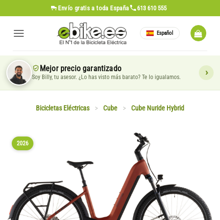
Saltar
Envío gratis
a toda España
613 610 555
al
contenido
Español
Mejor precio garantizado
Soy Billy, tu asesor. ¿Lo has visto más barato? Te lo igualamos.
Bicicletas Eléctricas
>
Cube
>
Cube Nuride Hybrid
2026