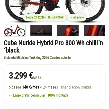
Bosch CX 120Nm · Bosch 800Wh
Aluminio
Cube Nuride Hybrid Pro 800 Wh chilli´n
´black
Bicicleta Eléctrica Trekking 2026 Cuadro abierto
3.299 €
IVA incl.
o desde
148 €/mes
× 24 meses
· financiación Cofidis
Envío gratis peninsular · 100% montada