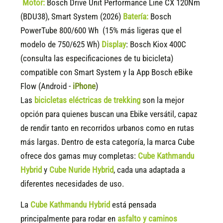
Motor:
Bosch Drive Unit Performance Line CX 120Nm
(BDU38), Smart System (2026)
Batería:
Bosch
PowerTube 800/600 Wh (15% más ligeras que el
modelo de 750/625 Wh)
Display
:
Bosch Kiox 400C
(consulta las especificaciones de tu bicicleta)
compatible
con Smart System y la App Bosch eBike
Flow (Android -
iPhone
)
Las
bicicletas eléctricas de trekking
son la mejor
opción para quienes buscan una Ebike versátil, capaz
de rendir tanto en recorridos urbanos como en rutas
más largas. Dentro de esta categoría, la marca Cube
ofrece dos gamas muy completas:
Cube Kathmandu
Hybrid
y
Cube Nuride Hybrid
, cada una adaptada a
diferentes necesidades de uso.
La
Cube Kathmandu Hybrid
está pensada
principalmente para rodar en
asfalto y caminos