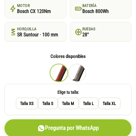
MOTOR
BATERÍA
Bosch CX 120Nm
Bosch 800Wh
HORQUILLA
RUEDAS
SR Suntour · 100 mm
28"
Colores disponibles
Elige tu talla:
Talla XS
Talla S
Talla M
Talla L
Talla XL
Pregunta por WhatsApp