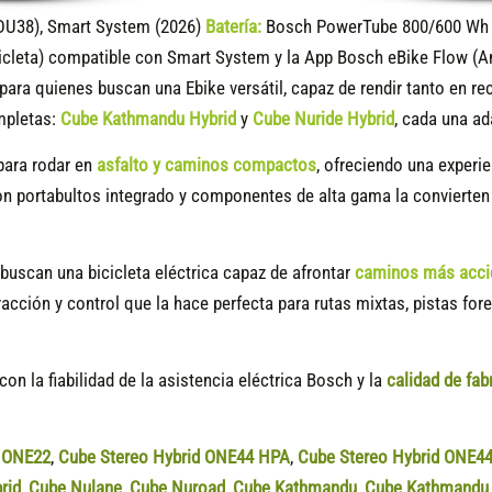
DU38), Smart System (2026)
Batería:
Bosch PowerTube 800/600 Wh (
icleta) compatible
con Smart System y la App Bosch eBike Flow (A
para quienes buscan una Ebike versátil, capaz de rendir tanto en r
mpletas:
Cube Kathmandu Hybrid
y
Cube Nuride Hybrid
, cada una ad
para rodar en
asfalto y caminos compactos
, ofreciendo una experi
con portabultos integrado y componentes de alta gama la convierten
buscan una bicicleta eléctrica capaz de afrontar
caminos más accid
acción y control que la hace perfecta para rutas mixtas, pistas fo
on la fiabilidad de la asistencia eléctrica Bosch y la
calidad de fab
d ONE22
,
Cube Stereo Hybrid ONE44 HPA
,
Cube Stereo Hybrid ONE4
rid
,
Cube Nulane
,
Cube Nuroad
,
Cube Kathmandu
,
Cube Kathmandu 