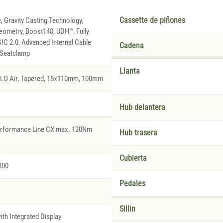
, Gravity Casting Technology,
Cassette de piñones
eometry, Boost148, UDH™, Fully
 SIC 2.0, Advanced Internal Cable
Cadena
 Seatclamp
Llanta
 LO Air, Tapered, 15x110mm, 100mm
Hub delantera
Performance Line CX max. 120Nm
Hub trasera
Cubierta
800
Pedales
Sillin
th Integrated Display