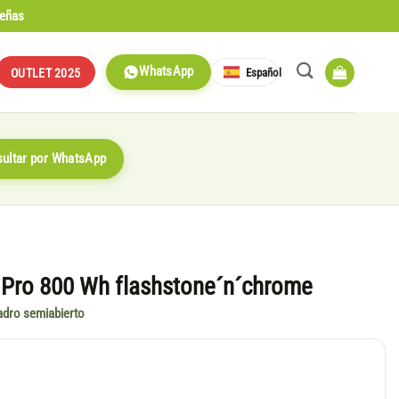
señas
WhatsApp
Español
OUTLET 2025
ultar por WhatsApp
 Pro 800 Wh flashstone´n´chrome
uadro semiabierto