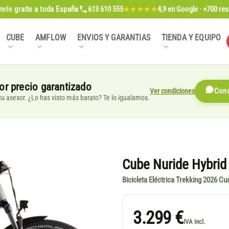
nvío gratis
a toda España
613 610 555
4,9
en Google · +700 re
★★★★★
CUBE
AMFLOW
ENVIOS Y GARANTIAS
TIENDA Y EQUIPO
or precio garantizado
Ver condiciones
Cons
, tu asesor. ¿Lo has visto más barato? Te lo igualamos.
Cube Nuride Hybrid
Bicicleta Eléctrica Trekking 2026 C
3.299 €
IVA incl.