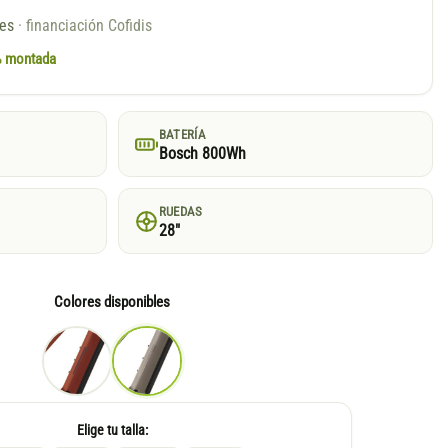
ses
· financiación Cofidis
0% montada
BATERÍA
Bosch 800Wh
RUEDAS
28"
Colores disponibles
Elige tu talla: