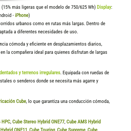
15% más ligeras que el modelo de 750/625 Wh)
Display
:
ndroid -
iPhone
)
ecorridos urbanos como en rutas más largas. Dentro de
aptada a diferentes necesidades de uso.
encia cómoda y eficiente en desplazamientos diarios,
 en la compañera ideal para quienes disfrutan de largas
entados y terrenos irregulares
. Equipada con ruedas de
restales o senderos donde se necesita más agarre y
ricación Cube
, lo que garantiza una conducción cómoda,
4 HPC
,
Cube Stereo Hybrid ONE77
,
Cube AMS Hybrid
Hybrid ONE11
,
Cube Touring
,
Cube Supreme
,
Cube