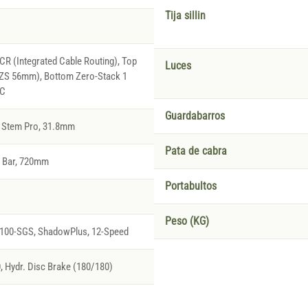
Tija sillin
R (Integrated Cable Routing), Top
Luces
(ZS 56mm), Bottom Zero-Stack 1
IC
Guardabarros
 Stem Pro, 31.8mm
Pata de cabra
l Bar, 720mm
Portabultos
Peso (KG)
00-SGS, ShadowPlus, 12-Speed
Hydr. Disc Brake (180/180)