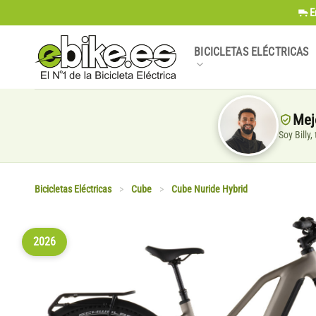
Saltar
E
al
contenido
BICICLETAS ELÉCTRICAS
Mej
Soy Billy
Bicicletas Eléctricas
>
Cube
>
Cube Nuride Hybrid
2026