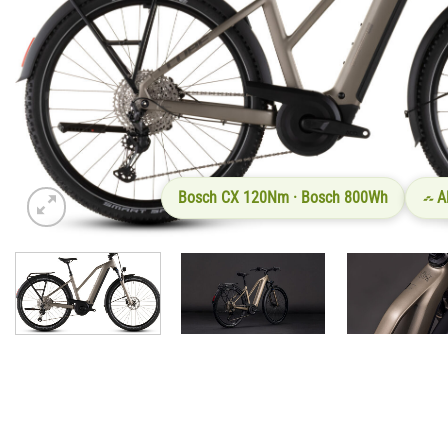
Bosch CX 120Nm · Bosch 800Wh
A