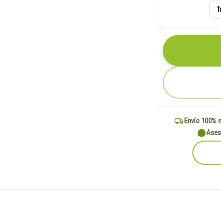
T
Envío 100% 
Ases