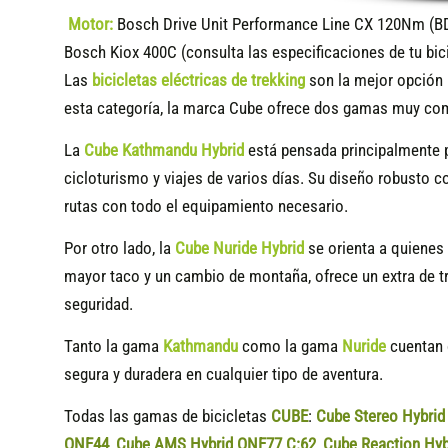
Motor:
Bosch Drive Unit Performance Line CX 120Nm (B
Bosch Kiox 400C (consulta las especificaciones de tu bic
Las
bicicletas eléctricas de trekking
son la mejor opción 
esta categoría, la marca Cube ofrece dos gamas muy co
La
Cube Kathmandu Hybrid
está pensada principalmente 
cicloturismo y viajes de varios días. Su diseño robusto 
rutas con todo el equipamiento necesario.
Por otro lado, la
Cube Nuride Hybrid
se orienta a quienes 
mayor taco y un cambio de montaña, ofrece un extra de tr
seguridad.
Tanto la gama
Kathmandu
como la gama
Nuride
cuentan c
segura y duradera en cualquier tipo de aventura.
Todas las gamas de bicicletas
CUBE
:
Cube Stereo Hybri
ONE44
,
Cube AMS Hybrid ONE77 C:62
,
Cube Reaction Hyb