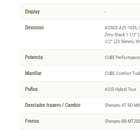
Display
-
Direccion
ACROS AZF-1035, IC
Zero-Stack 1 1/2" 
1/2" (ZS 56mm), H
Potencia
CUBE Performance
Manillar
CUBE Comfort Trai
Puños
ACID Hybrid Tour
Desviador trasero / Cambio
Shimano XT RD-M81
Frenos
Shimano BR-MT200, 