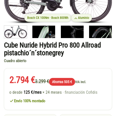
Bosch CX 100Nm · Bosch 800Wh
Aluminio
Cube Nuride Hybrid Pro 800 Allroad
pistachio´n´stonegrey
Cuadro abierto
2.794 €
3.299 €
Ahorras 505 €
IVA incl.
o desde
125 €/mes
× 24 meses
· financiación Cofidis
Envío 100% montado