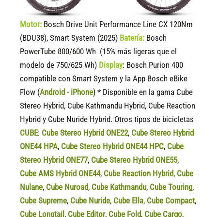
Motor:
Bosch Drive Unit Performance Line CX 120Nm
(BDU38), Smart System (2025)
Batería:
Bosch
PowerTube 800/600 Wh (15% más ligeras que el
modelo de 750/625 Wh)
Display
:
Bosch Purion 400
compatible
con Smart System y la App Bosch eBike
Flow (
Android
-
iPhone
) * Disponible en la gama Cube
Stereo Hybrid, Cube Kathmandu Hybrid, Cube Reaction
Hybrid y Cube Nuride Hybrid. Otros tipos de bicicletas
CUBE
:
Cube Stereo Hybrid ONE22
,
Cube Stereo Hybrid
ONE44 HPA
,
Cube Stereo Hybrid ONE44 HPC
,
Cube
Stereo Hybrid ONE77
,
Cube Stereo Hybrid ONE55
,
Cube AMS Hybrid ONE44
,
Cube Reaction Hybrid
,
Cube
Nulane
,
Cube Nuroad
,
Cube Kathmandu
,
Cube Touring
,
Cube Supreme
,
Cube Nuride
,
Cube Ella
,
Cube Compact
,
Cube Longtail
,
Cube Editor
,
Cube Fold
,
Cube Cargo
,