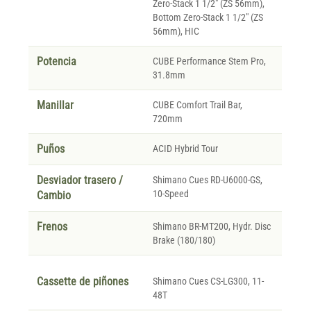
Zero-Stack 1 1/2" (ZS 56mm),
Bottom Zero-Stack 1 1/2" (ZS
56mm), HIC
Potencia
CUBE Performance Stem Pro,
31.8mm
Manillar
CUBE Comfort Trail Bar,
720mm
Puños
ACID Hybrid Tour
Desviador trasero /
Shimano Cues RD-U6000-GS,
10-Speed
Cambio
Frenos
Shimano BR-MT200, Hydr. Disc
Brake (180/180)
Cassette de piñones
Shimano Cues CS-LG300, 11-
48T