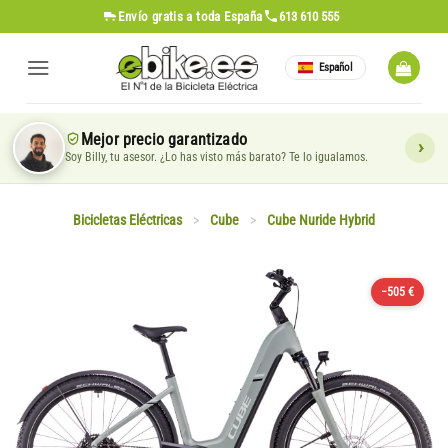
Saltar
Envío gratis
a toda España
613 610 555
al
contenido
Español
Mejor precio garantizado
Soy Billy, tu asesor. ¿Lo has visto más barato? Te lo igualamos.
Bicicletas Eléctricas
>
Cube
>
Cube Nuride Hybrid
−505 €