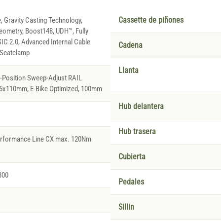
, Gravity Casting Technology,
Cassette de piñones
eometry, Boost148, UDH™, Fully
 SIC 2.0, Advanced Internal Cable
Cadena
 Seatclamp
Llanta
2-Position Sweep-Adjust RAIL
15x110mm, E-Bike Optimized, 100mm
Hub delantera
Hub trasera
Performance Line CX max. 120Nm
Cubierta
800
Pedales
Sillin