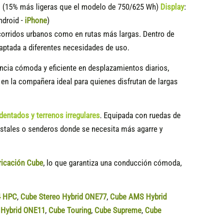
15% más ligeras que el modelo de 750/625 Wh)
Display
:
ndroid -
iPhone
)
ecorridos urbanos como en rutas más largas. Dentro de
aptada a diferentes necesidades de uso.
encia cómoda y eficiente en desplazamientos diarios,
 en la compañera ideal para quienes disfrutan de largas
entados y terrenos irregulares
. Equipada con ruedas de
restales o senderos donde se necesita más agarre y
ricación Cube
, lo que garantiza una conducción cómoda,
4 HPC
,
Cube Stereo Hybrid ONE77
,
Cube AMS Hybrid
Hybrid ONE11
,
Cube Touring
,
Cube Supreme
,
Cube