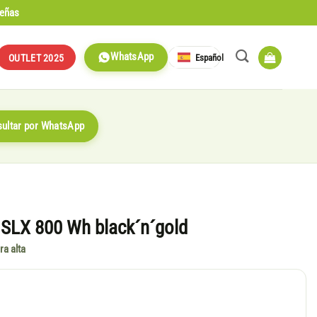
señas
WhatsApp
Español
OUTLET 2025
ultar por WhatsApp
 SLX 800 Wh black´n´gold
ra alta