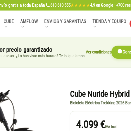
nvío gratis
a toda España
613 610 555
4,9
en Google · +700 re
★★★★★
CUBE
AMFLOW
ENVIOS Y GARANTIAS
TIENDA Y EQUIPO
or precio garantizado
Ver condiciones
Cons
, tu asesor. ¿Lo has visto más barato? Te lo igualamos.
Cube Nuride Hybrid
Bicicleta Eléctrica Trekking 2026 Bar
4.099 €
IVA incl.