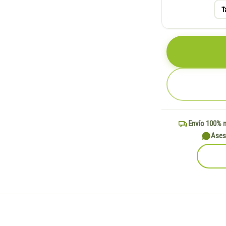
T
Envío 100% 
Ases