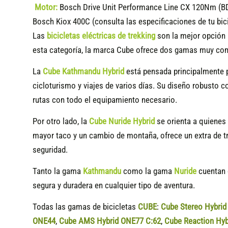
Motor:
Bosch Drive Unit Performance Line CX 120Nm (B
Bosch Kiox 400C (consulta las especificaciones de tu bic
Las
bicicletas eléctricas de trekking
son la mejor opción 
esta categoría, la marca Cube ofrece dos gamas muy co
La
Cube Kathmandu Hybrid
está pensada principalmente 
cicloturismo y viajes de varios días. Su diseño robusto 
rutas con todo el equipamiento necesario.
Por otro lado, la
Cube Nuride Hybrid
se orienta a quienes 
mayor taco y un cambio de montaña, ofrece un extra de tr
seguridad.
Tanto la gama
Kathmandu
como la gama
Nuride
cuentan c
segura y duradera en cualquier tipo de aventura.
Todas las gamas de bicicletas
CUBE
:
Cube Stereo Hybri
ONE44
,
Cube AMS Hybrid ONE77 C:62
,
Cube Reaction Hyb