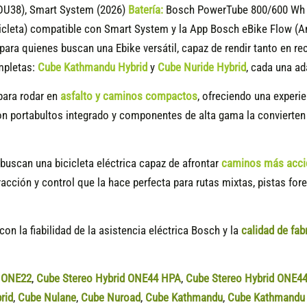
DU38), Smart System (2026)
Batería:
Bosch PowerTube 800/600 Wh (
icleta) compatible
con Smart System y la App Bosch eBike Flow (A
para quienes buscan una Ebike versátil, capaz de rendir tanto en r
mpletas:
Cube Kathmandu Hybrid
y
Cube Nuride Hybrid
, cada una ad
para rodar en
asfalto y caminos compactos
, ofreciendo una experi
con portabultos integrado y componentes de alta gama la convierten
buscan una bicicleta eléctrica capaz de afrontar
caminos más accid
acción y control que la hace perfecta para rutas mixtas, pistas fo
on la fiabilidad de la asistencia eléctrica Bosch y la
calidad de fab
d ONE22
,
Cube Stereo Hybrid ONE44 HPA
,
Cube Stereo Hybrid ONE4
rid
,
Cube Nulane
,
Cube Nuroad
,
Cube Kathmandu
,
Cube Kathmandu 