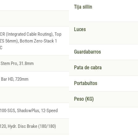
Tija sillin
Luces
R (Integrated Cable Routing), Top
(ZS 56mm), Bottom Zero-Stack 1
IC
Guardabarros
 Stem Pro, 31.8mm
Pata de cabra
l Bar HD, 720mm
Portabultos
Peso (KG)
00-SGS, ShadowPlus, 12-Speed
0, Hydr. Disc Brake (180/180)