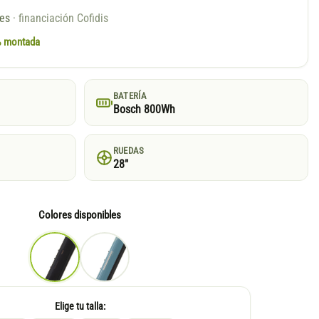
ses
· financiación Cofidis
0% montada
BATERÍA
Bosch 800Wh
RUEDAS
28"
Colores disponibles
Elige tu talla: