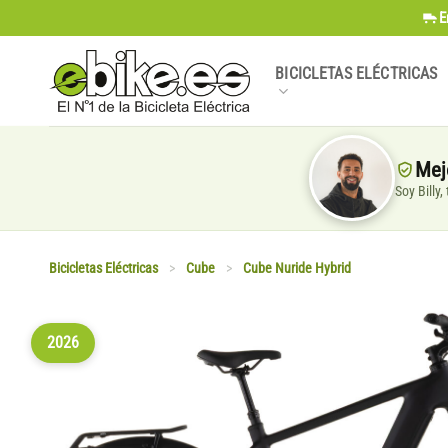
Saltar
E
al
contenido
BICICLETAS ELÉCTRICAS
Mej
Soy Billy
Bicicletas Eléctricas
>
Cube
>
Cube Nuride Hybrid
2026