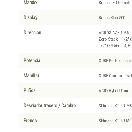
Mando
Bosch LED Remote
Display
Bosch Kiox 500
Direccion
ACROS AZF-1035, IC
Zero-Stack 1 1/2" 
1/2" (ZS 56mm), H
Potencia
CUBE Performance
Manillar
CUBE Comfort Trai
Puños
ACID Hybrid Tour
Desviador trasero / Cambio
Shimano XT RD-M81
Frenos
Shimano XT BR-M812