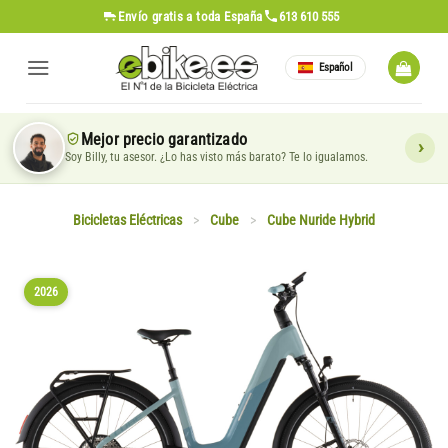
Saltar
Envío gratis
a toda España
613 610 555
al
contenido
Español
Mejor precio garantizado
Soy Billy, tu asesor. ¿Lo has visto más barato? Te lo igualamos.
Bicicletas Eléctricas
>
Cube
>
Cube Nuride Hybrid
2026