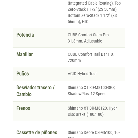
(Integrated Cable Routing), Top
Zero-Stack 1 1/2" (ZS 56mm),
Bottom Zero-Stack 1 1/2" (ZS
56mm), HIC
Potencia
CUBE Comfort Stem Pro,
31.8mm, Adjustable
Manillar
CUBE Comfort Trail Bar HD,
720mm
Puños
ACID Hybrid Tour
Desviador trasero /
Shimano XT RD-M8100-SGS,
ShadowPlus, 12-Speed
Cambio
Frenos
Shimano XT BR-M8120, Hydr.
Disc Brake (180/180)
Cassette de piñones
Shimano Deore CS-M6100, 10-