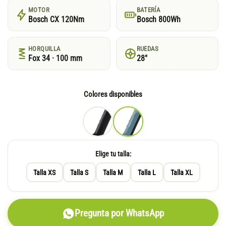
MOTOR
BATERÍA
Bosch CX 120Nm
Bosch 800Wh
HORQUILLA
RUEDAS
Fox 34 · 100 mm
28"
Colores disponibles
Elige tu talla:
Talla XS
Talla S
Talla M
Talla L
Talla XL
Pregunta por WhatsApp