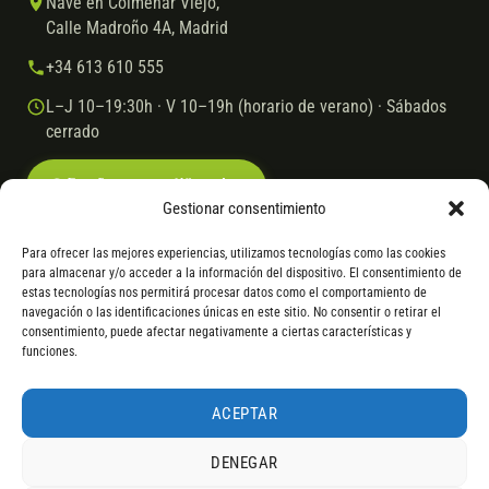
Nave en Colmenar Viejo,
Calle Madroño 4A, Madrid
+34 613 610 555
L–J 10–19:30h · V 10–19h (horario de verano) · Sábados
cerrado
Escríbenos por WhatsApp
Gestionar consentimiento
Para ofrecer las mejores experiencias, utilizamos tecnologías como las cookies
para almacenar y/o acceder a la información del dispositivo. El consentimiento de
© 2026 Ebike.es
Aviso legal
Política de cookies
estas tecnologías nos permitirá procesar datos como el comportamiento de
navegación o las identificaciones únicas en este sitio. No consentir o retirar el
VISA
Mastercard
Transferencia
Cofidis
consentimiento, puede afectar negativamente a ciertas características y
funciones.
* Financiación instantánea con Cofidis hasta 6.000 € sin intereses.
Gasto de apertura: 4% hasta 18 meses y 7% a 24 meses. Consulta
todos
ACEPTAR
los detalles
por WhatsApp.
DENEGAR
* Los modelos con entrega inmediata se envían 24 h laborables tras el