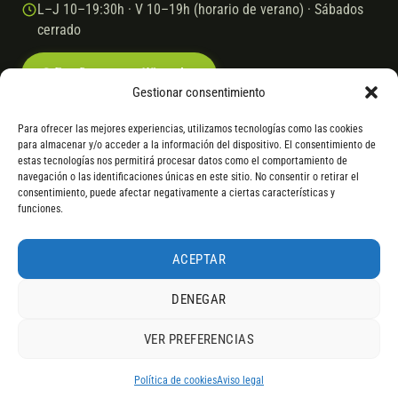
L–J 10–19:30h · V 10–19h (horario de verano) · Sábados
cerrado
Escríbenos por WhatsApp
Gestionar consentimiento
Para ofrecer las mejores experiencias, utilizamos tecnologías como las cookies
para almacenar y/o acceder a la información del dispositivo. El consentimiento de
© 2026 Ebike.es
Aviso legal
Política de cookies
estas tecnologías nos permitirá procesar datos como el comportamiento de
navegación o las identificaciones únicas en este sitio. No consentir o retirar el
VISA
Mastercard
Transferencia
Cofidis
consentimiento, puede afectar negativamente a ciertas características y
funciones.
* Financiación instantánea con Cofidis hasta 6.000 € sin intereses.
Gasto de apertura: 4% hasta 18 meses y 7% a 24 meses. Consulta
todos
ACEPTAR
los detalles
por WhatsApp.
DENEGAR
* Los modelos con entrega inmediata se envían 24 h laborables tras el
pago; los de bajo pedido se confirman con un asesor. Si no fuera posible
VER PREFERENCIAS
servir el producto, se devuelve el importe sin coste. La información de
4,9
componentes es orientativa; los fabricantes pueden sustituir elementos
RESEÑAS DE
G
O
O
G
L
E
por otros equivalentes o superiores.
Política de cookies
Aviso legal