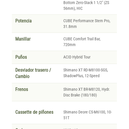
Bottom Zero-Stack 1 1/2" (ZS
56mm), HIC
Potencia
CUBE Performance Stem Pro,
31.8mm
Manillar
CUBE Comfort Trail Bar,
720mm
Puños
ACID Hybrid Tour
Desviador trasero /
Shimano XT RD-M8100-SGS,
ShadowPlus, 12-Speed
Cambio
Frenos
Shimano XT BR-M8120, Hydr.
Disc Brake (180/180)
Cassette de piñones
Shimano Deore CS-M6100, 10-
51T