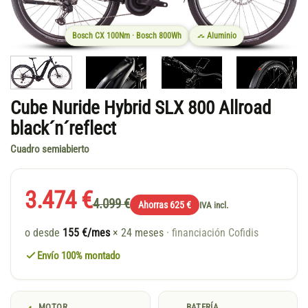
Bosch CX 100Nm · Bosch 800Wh
Aluminio
Cube Nuride Hybrid SLX 800 Allroad
black´n´reflect
Cuadro semiabierto
3.474 €
4.099 €
Ahorras 625 €
IVA incl.
o desde
155 €/mes
× 24 meses
· financiación Cofidis
Envío 100% montado
MOTOR
BATERÍA