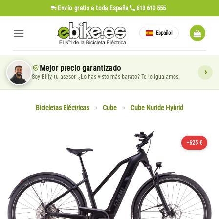
Saltar
Envío gratis
a toda España
613 610 555
al
contenido
Español
Mejor precio garantizado
Soy Billy, tu asesor. ¿Lo has visto más barato? Te lo igualamos.
Bicicletas Eléctricas
>
Cube
>
Cube Nuride Hybrid
−625 €