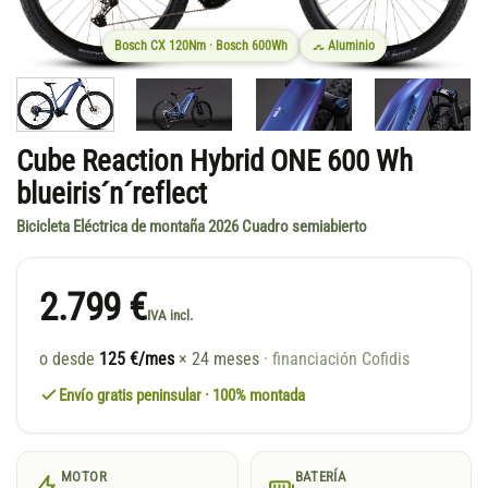
Bosch CX 120Nm · Bosch 600Wh
Aluminio
Cube Reaction Hybrid ONE 600 Wh
blueiris´n´reflect
Bicicleta Eléctrica de montaña 2026 Cuadro semiabierto
2.799 €
IVA incl.
o desde
125 €/mes
× 24 meses
· financiación Cofidis
Envío gratis peninsular · 100% montada
MOTOR
BATERÍA