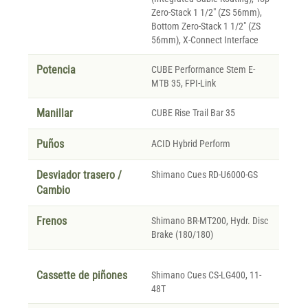
Zero-Stack 1 1/2" (ZS 56mm),
Bottom Zero-Stack 1 1/2" (ZS
56mm), X-Connect Interface
Potencia
CUBE Performance Stem E-
MTB 35, FPI-Link
Manillar
CUBE Rise Trail Bar 35
Puños
ACID Hybrid Perform
Desviador trasero /
Shimano Cues RD-U6000-GS
Cambio
Frenos
Shimano BR-MT200, Hydr. Disc
Brake (180/180)
Cassette de piñones
Shimano Cues CS-LG400, 11-
48T