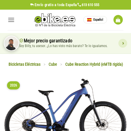
Saltar
Envío gratis
a toda España
613 610 555
al
contenido
Español
Mejor precio garantizado
Soy Billy, tu asesor. ¿Lo has visto más barato? Te lo igualamos.
Bicicletas Eléctricas
>
Cube
>
Cube Reaction Hybrid (eMTB rigida)
2026