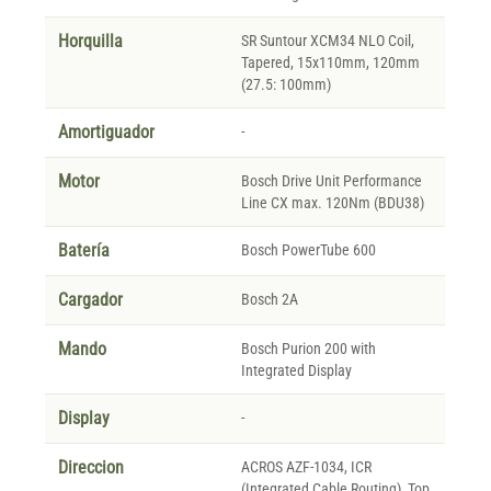
Horquilla
SR Suntour XCM34 NLO Coil,
Tapered, 15x110mm, 120mm
(27.5: 100mm)
Amortiguador
-
Motor
Bosch Drive Unit Performance
Line CX max. 120Nm (BDU38)
Batería
Bosch PowerTube 600
Cargador
Bosch 2A
Mando
Bosch Purion 200 with
Integrated Display
Display
-
Direccion
ACROS AZF-1034, ICR
(Integrated Cable Routing), Top