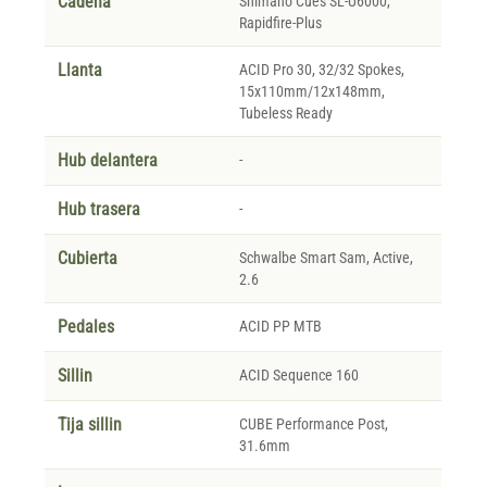
Cadena
Shimano Cues SL-U6000,
Rapidfire-Plus
Llanta
ACID Pro 30, 32/32 Spokes,
15x110mm/12x148mm,
Tubeless Ready
Hub delantera
-
Hub trasera
-
Cubierta
Schwalbe Smart Sam, Active,
2.6
Pedales
ACID PP MTB
Sillin
ACID Sequence 160
Tija sillin
CUBE Performance Post,
31.6mm