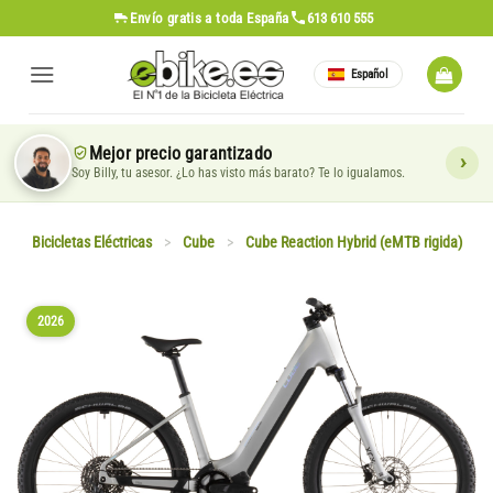
Saltar
Envío gratis
a toda España
613 610 555
al
contenido
Español
Mejor precio garantizado
Soy Billy, tu asesor. ¿Lo has visto más barato? Te lo igualamos.
Bicicletas Eléctricas
>
Cube
>
Cube Reaction Hybrid (eMTB rigida)
2026