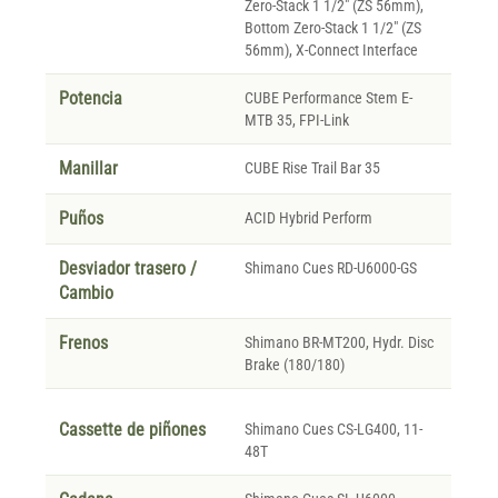
Zero-Stack 1 1/2" (ZS 56mm),
Bottom Zero-Stack 1 1/2" (ZS
56mm), X-Connect Interface
Potencia
CUBE Performance Stem E-
MTB 35, FPI-Link
Manillar
CUBE Rise Trail Bar 35
Puños
ACID Hybrid Perform
Desviador trasero /
Shimano Cues RD-U6000-GS
Cambio
Frenos
Shimano BR-MT200, Hydr. Disc
Brake (180/180)
Cassette de piñones
Shimano Cues CS-LG400, 11-
48T