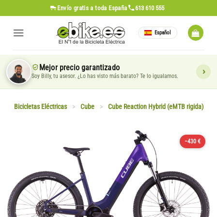
Saltar
Envío gratis
a toda España
613 610 555
al
contenido
Español
Mejor precio garantizado
Soy Billy, tu asesor. ¿Lo has visto más barato? Te lo igualamos.
Bicicletas Eléctricas
>
Cube
>
Cube Reaction Hybrid (eMTB rigida)
−430 €