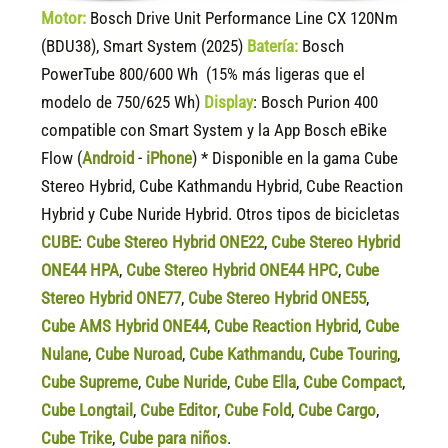
Motor:
Bosch Drive Unit Performance Line CX 120Nm
(BDU38), Smart System (2025)
Batería:
Bosch
PowerTube 800/600 Wh (15% más ligeras que el
modelo de 750/625 Wh)
Display
:
Bosch Purion 400
compatible
con Smart System y la App Bosch eBike
Flow (
Android
-
iPhone
) * Disponible en la gama Cube
Stereo Hybrid, Cube Kathmandu Hybrid, Cube Reaction
Hybrid y Cube Nuride Hybrid. Otros tipos de bicicletas
CUBE
:
Cube Stereo Hybrid ONE22
,
Cube Stereo Hybrid
ONE44 HPA
,
Cube Stereo Hybrid ONE44 HPC
,
Cube
Stereo Hybrid ONE77
,
Cube Stereo Hybrid ONE55
,
Cube AMS Hybrid ONE44
,
Cube Reaction Hybrid
,
Cube
Nulane
,
Cube Nuroad
,
Cube Kathmandu
,
Cube Touring
,
Cube Supreme
,
Cube Nuride
,
Cube Ella
,
Cube Compact
,
Cube Longtail
,
Cube Editor
,
Cube Fold
,
Cube Cargo
,
Cube Trike
,
Cube para niños
.