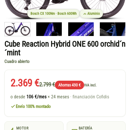
Bosch CX 100Nm · Bosch 600Wh
Aluminio
Cube Reaction Hybrid ONE 600 orchid´n
´mint
Cuadro abierto
2.369 €
2.799 €
Ahorras 430 €
IVA incl.
o desde
106 €/mes
× 24 meses
· financiación Cofidis
Envío 100% montado
MOTOR
BATERÍA