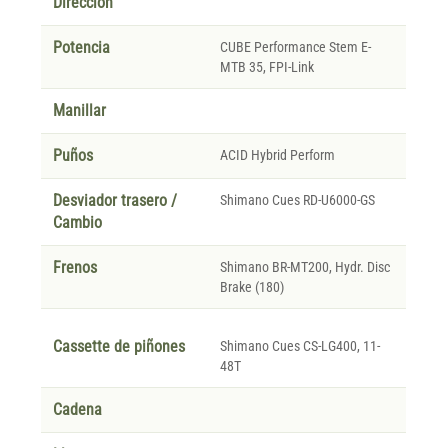
Direccion
Potencia
CUBE Performance Stem E-
MTB 35, FPI-Link
Manillar
Puños
ACID Hybrid Perform
Desviador trasero /
Shimano Cues RD-U6000-GS
Cambio
Frenos
Shimano BR-MT200, Hydr. Disc
Brake (180)
Cassette de piñones
Shimano Cues CS-LG400, 11-
48T
Cadena