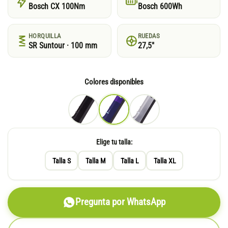
Bosch CX 100Nm
Bosch 600Wh
HORQUILLA
RUEDAS
SR Suntour · 100 mm
27,5"
Colores disponibles
Elige tu talla:
Talla S
Talla M
Talla L
Talla XL
Pregunta por WhatsApp