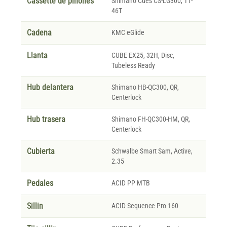
Cassette de piñones
Shimano Cues CS-LG300, 11-
46T
Cadena
KMC eGlide
Llanta
CUBE EX25, 32H, Disc,
Tubeless Ready
Hub delantera
Shimano HB-QC300, QR,
Centerlock
Hub trasera
Shimano FH-QC300-HM, QR,
Centerlock
Cubierta
Schwalbe Smart Sam, Active,
2.35
Pedales
ACID PP MTB
Sillin
ACID Sequence Pro 160