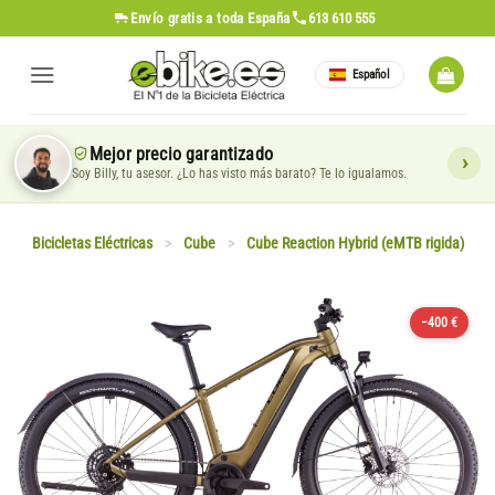
Saltar
Envío gratis
a toda España
613 610 555
al
contenido
Español
Mejor precio garantizado
Soy Billy, tu asesor. ¿Lo has visto más barato? Te lo igualamos.
Bicicletas Eléctricas
>
Cube
>
Cube Reaction Hybrid (eMTB rigida)
−400 €