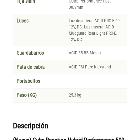
Tija sillin
CUBE Performance Post,
30.9mm
Luces
Luz delantera: ACID PRO-E 60,
12V, DC. Luz trasera: ACID
Mudguard Rear Light PRO-E,
12V, DC
Guardabarros
ACID 65 BB-Mount
Pata de cabra
ACID FM Pure Kickstand
Portabultos
-
Peso (KG)
25,3 kg
Descripción