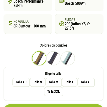
Bosch Performance
Bosch 500Wh
75Nm
RUEDAS
HORQUILLA
29″ (tallas XS, S:
SR Suntour · 100 mm
27.5″)
Colores disponibles
Elige tu talla:
Talla XS
Talla S
Talla M
Talla L
Talla XL
Talla XXL