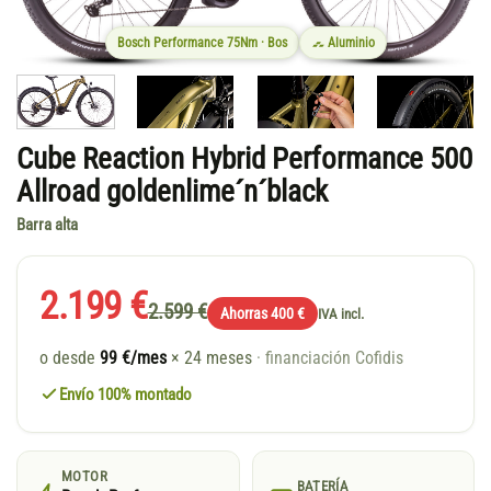
Bosch Performance 75Nm · Bos
Aluminio
Cube Reaction Hybrid Performance 500
Allroad goldenlime´n´black
Barra alta
2.199 €
2.599 €
Ahorras 400 €
IVA incl.
o desde
99 €/mes
× 24 meses
· financiación Cofidis
Envío 100% montado
MOTOR
BATERÍA