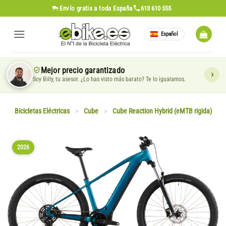
Saltar
Envío gratis
a toda España
613 610 555
al
contenido
Español
Mejor precio garantizado
Soy Billy, tu asesor. ¿Lo has visto más barato? Te lo igualamos.
Bicicletas Eléctricas
>
Cube
>
Cube Reaction Hybrid (eMTB rigida)
2026