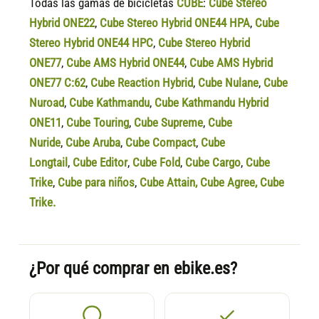
Todas las gamas de bicicletas
CUBE
:
Cube Stereo
Hybrid ONE22
,
Cube Stereo Hybrid ONE44 HPA
,
Cube
Stereo Hybrid ONE44 HPC
,
Cube Stereo Hybrid
ONE77
,
Cube AMS Hybrid ONE44
,
Cube AMS Hybrid
ONE77 C:62
,
Cube Reaction Hybrid
,
Cube Nulane
,
Cube
Nuroad
,
Cube Kathmandu
,
Cube Kathmandu Hybrid
ONE11
,
Cube Touring
,
Cube Supreme
,
Cube
Nuride
,
Cube Aruba
,
Cube Compact
,
Cube
Longtail
,
Cube Editor
,
Cube Fold
,
Cube Cargo
,
Cube
Trike
,
Cube para niños
,
Cube Attain
,
Cube Agree
,
Cube
Trike.
¿Por qué comprar en ebike.es?