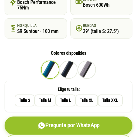
Bosch Performance
Bosch 600Wh
75Nm
HORQUILLA
RUEDAS
SR Suntour · 100 mm
29″ (talla S: 27.5″)
Colores disponibles
Elige tu talla:
Talla S
Talla M
Talla L
Talla XL
Talla XXL
Pregunta por WhatsApp