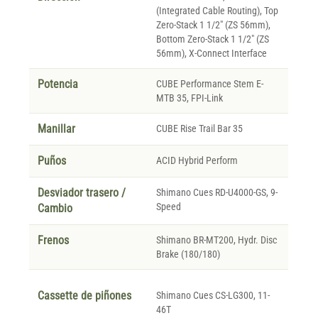
(Integrated Cable Routing), Top
Zero-Stack 1 1/2" (ZS 56mm),
Bottom Zero-Stack 1 1/2" (ZS
56mm), X-Connect Interface
Potencia
CUBE Performance Stem E-
MTB 35, FPI-Link
Manillar
CUBE Rise Trail Bar 35
Puños
ACID Hybrid Perform
Desviador trasero /
Shimano Cues RD-U4000-GS, 9-
Speed
Cambio
Frenos
Shimano BR-MT200, Hydr. Disc
Brake (180/180)
Cassette de piñones
Shimano Cues CS-LG300, 11-
46T