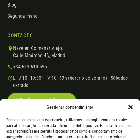
Blog
Segunda mano
CONTACTO
Nave en Colmenar Viejo,
Calle Madroño 4A, Madrid
+34 613 610 555
L–J 10–19:30h · V 10–19h (horario de verano) · Sábados
cerrado
Escríbenos por WhatsApp
Gestionar consentimiento
Para ofrecer las mejores experiencias, utilizamos tecnologías como las cookies
para almacenar y/o acceder a la información del dispositivo. El consentimiento de
© 2026 Ebike.es
Aviso legal
Política de cookies
estas tecnologías nos permitirá procesar datos como el comportamiento de
navegación o las identificaciones únicas en este sitio. No consentir o retirar el
VISA
Mastercard
Transferencia
Cofidis