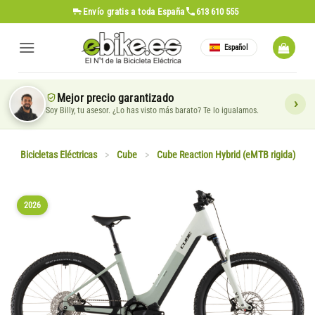
Saltar
Envío gratis
a toda España
613 610 555
al
contenido
Español
Mejor precio garantizado
Soy Billy, tu asesor. ¿Lo has visto más barato? Te lo igualamos.
Bicicletas Eléctricas
>
Cube
>
Cube Reaction Hybrid (eMTB rigida)
2026