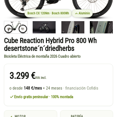
Bosch CX 120Nm · Bosch 800Wh
Aluminio
Cube Reaction Hybrid Pro 800 Wh
desertstone´n´driedherbs
Bicicleta Eléctrica de montaña 2026 Cuadro abierto
3.299 €
IVA incl.
o desde
148 €/mes
× 24 meses
· financiación Cofidis
Envío gratis peninsular · 100% montada
MOTOR
BATERÍA