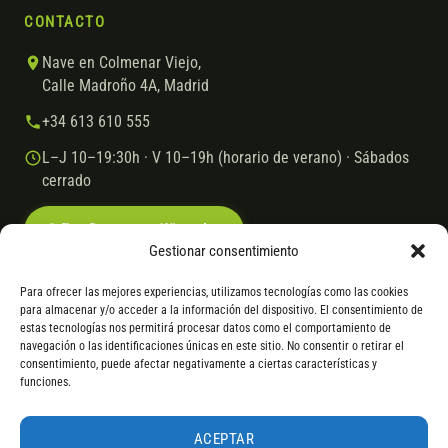
CONTACTO
Nave en Colmenar Viejo,
Calle Madroño 4A, Madrid
+34 613 610 555
L–J 10–19:30h · V 10–19h (horario de verano) · Sábados
cerrado
Escríbenos por WhatsApp
Gestionar consentimiento
Para ofrecer las mejores experiencias, utilizamos tecnologías como las cookies
para almacenar y/o acceder a la información del dispositivo. El consentimiento de
© 2026 Ebike.es
Aviso legal
Política de cookies
estas tecnologías nos permitirá procesar datos como el comportamiento de
navegación o las identificaciones únicas en este sitio. No consentir o retirar el
VISA
Mastercard
Transferencia
Cofidis
consentimiento, puede afectar negativamente a ciertas características y
funciones.
* Financiación instantánea con Cofidis hasta 6.000 € sin intereses.
Gasto de apertura: 4% hasta 18 meses y 7% a 24 meses. Consulta
todos
ACEPTAR