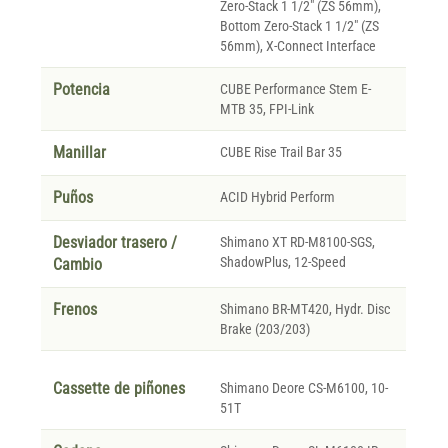
Zero-Stack 1 1/2" (ZS 56mm),
Bottom Zero-Stack 1 1/2" (ZS
56mm), X-Connect Interface
Potencia
CUBE Performance Stem E-
MTB 35, FPI-Link
Manillar
CUBE Rise Trail Bar 35
Puños
ACID Hybrid Perform
Desviador trasero /
Shimano XT RD-M8100-SGS,
ShadowPlus, 12-Speed
Cambio
Frenos
Shimano BR-MT420, Hydr. Disc
Brake (203/203)
Cassette de piñones
Shimano Deore CS-M6100, 10-
51T