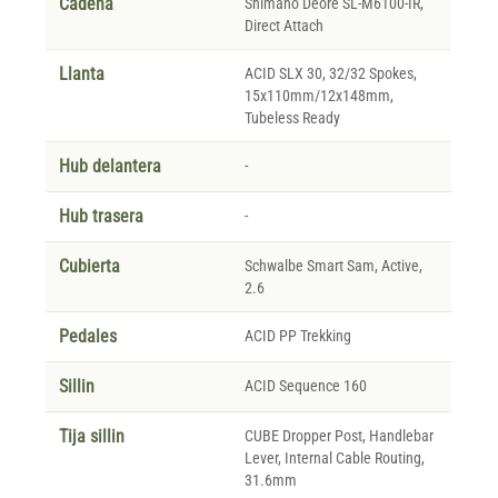
Cadena
Shimano Deore SL-M6100-IR,
Direct Attach
Llanta
ACID SLX 30, 32/32 Spokes,
15x110mm/12x148mm,
Tubeless Ready
Hub delantera
-
Hub trasera
-
Cubierta
Schwalbe Smart Sam, Active,
2.6
Pedales
ACID PP Trekking
Sillin
ACID Sequence 160
Tija sillin
CUBE Dropper Post, Handlebar
Lever, Internal Cable Routing,
31.6mm