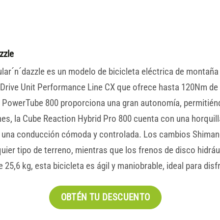
zzle
ar´n´dazzle es un modelo de bicicleta eléctrica de montaña 
Drive Unit Performance Line CX que ofrece hasta 120Nm de to
h PowerTube 800 proporciona una gran autonomía, permitiénd
ones, la Cube Reaction Hybrid Pro 800 cuenta con una horquil
do una conducción cómoda y controlada. Los cambios Shima
uier tipo de terreno, mientras que los frenos de disco hid
5,6 kg, esta bicicleta es ágil y maniobrable, ideal para disf
OBTÉN TU DESCUENTO