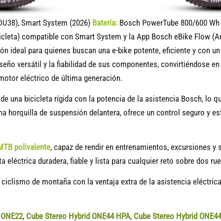
DU38), Smart System (2026)
Batería:
Bosch PowerTube 800/600 Wh (
icleta) compatible
con Smart System y la App Bosch eBike Flow (A
ón ideal para quienes buscan una e-bike potente, eficiente y con u
seño versátil y la fiabilidad de sus componentes, convirtiéndose e
 motor eléctrico de última generación.
 de una bicicleta rígida con la potencia de la asistencia Bosch, lo 
una horquilla de suspensión delantera, ofrece un control seguro y
MTB polivalente
, capaz de rendir en entrenamientos, excursiones y s
ta eléctrica duradera, fiable y lista para cualquier reto sobre dos ru
 ciclismo de montaña con la ventaja extra de la asistencia eléctric
d ONE22
,
Cube Stereo Hybrid ONE44 HPA
,
Cube Stereo Hybrid ONE4