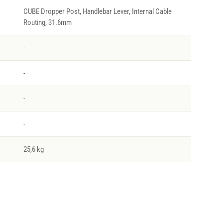
CUBE Dropper Post, Handlebar Lever, Internal Cable
Routing, 31.6mm
-
-
-
-
25,6 kg