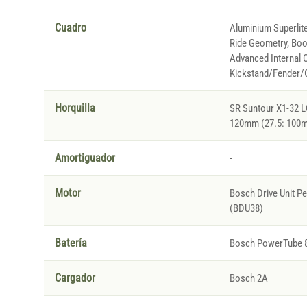
Cuadro
Aluminium Superlite
Ride Geometry, Boos
Advanced Internal C
Kickstand/Fender/C
Horquilla
SR Suntour X1-32 L
120mm (27.5: 100
Amortiguador
-
Motor
Bosch Drive Unit 
(BDU38)
Batería
Bosch PowerTube 
Cargador
Bosch 2A