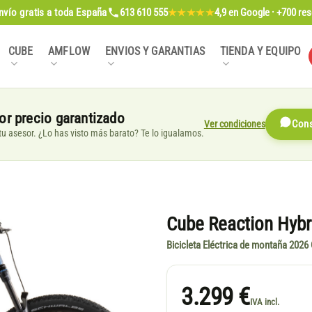
nvío gratis
a toda España
613 610 555
4,9
en Google · +700 re
★★★★★
CUBE
AMFLOW
ENVIOS Y GARANTIAS
TIENDA Y EQUIPO
or precio garantizado
Ver condiciones
Cons
, tu asesor. ¿Lo has visto más barato? Te lo igualamos.
Cube Reaction Hybr
Bicicleta Eléctrica de montaña 2026
3.299 €
IVA incl.