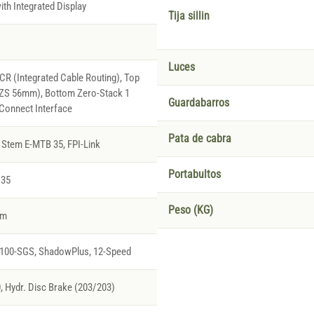
th Integrated Display
Tija sillin
Luces
R (Integrated Cable Routing), Top
(ZS 56mm), Bottom Zero-Stack 1
Guardabarros
Connect Interface
Pata de cabra
Stem E-MTB 35, FPI-Link
Portabultos
 35
Peso (KG)
rm
00-SGS, ShadowPlus, 12-Speed
Hydr. Disc Brake (203/203)