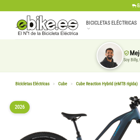
Saltar
E
al
contenido
BICICLETAS ELÉCTRICAS
Mej
Soy Billy
Bicicletas Eléctricas
>
Cube
>
Cube Reaction Hybrid (eMTB rigida)
2026