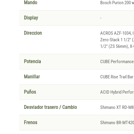
Mando
Bosch Purion 200 wi
Display
-
Direccion
ACROS AZF-1034, IC
Zero-Stack 1 1/2" 
1/2" (ZS 56mm), X-
Potencia
CUBE Performance 
Manillar
CUBE Rise Trail Bar
Puños
ACID Hybrid Perfo
Desviador trasero / Cambio
Shimano XT RD-M81
Frenos
Shimano BR-MT420, 