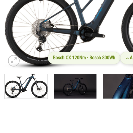
Bosch CX 120Nm · Bosch 800Wh
A