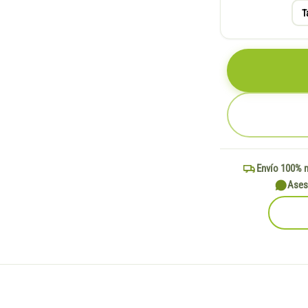
T
Envío 100% 
Ases