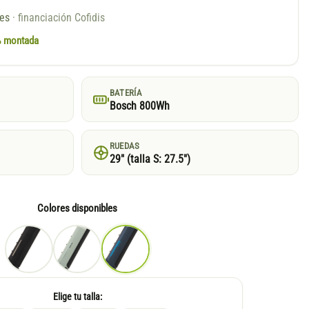
ses
· financiación Cofidis
0% montada
BATERÍA
Bosch 800Wh
RUEDAS
29″ (talla S: 27.5″)
Colores disponibles
Elige tu talla: