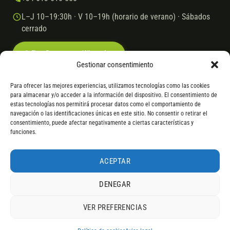
L–J 10–19:30h · V 10–19h (horario de verano) · Sábados
cerrado
Escríbenos por WhatsApp
Gestionar consentimiento
Para ofrecer las mejores experiencias, utilizamos tecnologías como las cookies
para almacenar y/o acceder a la información del dispositivo. El consentimiento de
© 2026 Ebike.es
Aviso legal
Política de cookies
estas tecnologías nos permitirá procesar datos como el comportamiento de
navegación o las identificaciones únicas en este sitio. No consentir o retirar el
VISA
Mastercard
Transferencia
Cofidis
consentimiento, puede afectar negativamente a ciertas características y
funciones.
* Financiación instantánea con Cofidis hasta 6.000 € sin intereses.
Gasto de apertura: 4% hasta 18 meses y 7% a 24 meses. Consulta
todos
ACEPTAR
los detalles
por WhatsApp.
DENEGAR
* Los modelos con entrega inmediata se envían 24 h laborables tras el
pago; los de bajo pedido se confirman con un asesor. Si no fuera posible
VER PREFERENCIAS
servir el producto, se devuelve el importe sin coste. La información de
4,9
componentes es orientativa; los fabricantes pueden sustituir elementos
RESEÑAS DE
G
O
O
G
L
E