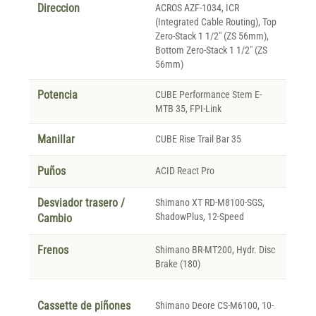
Direccion
ACROS AZF-1034, ICR
(Integrated Cable Routing), Top
Zero-Stack 1 1/2" (ZS 56mm),
Bottom Zero-Stack 1 1/2" (ZS
56mm)
Potencia
CUBE Performance Stem E-
MTB 35, FPI-Link
Manillar
CUBE Rise Trail Bar 35
Puños
ACID React Pro
Desviador trasero /
Shimano XT RD-M8100-SGS,
ShadowPlus, 12-Speed
Cambio
Frenos
Shimano BR-MT200, Hydr. Disc
Brake (180)
Cassette de piñones
Shimano Deore CS-M6100, 10-