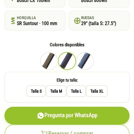
Bosch CX 100Nm
Bosch 800Wh
HORQUILLA
RUEDAS
SR Suntour · 100 mm
29″ (talla S: 27.5″)
Colores disponibles
Elige tu talla:
Talla S
Talla M
Talla L
Talla XL
Pregunta por WhatsApp
Reservar / comprar