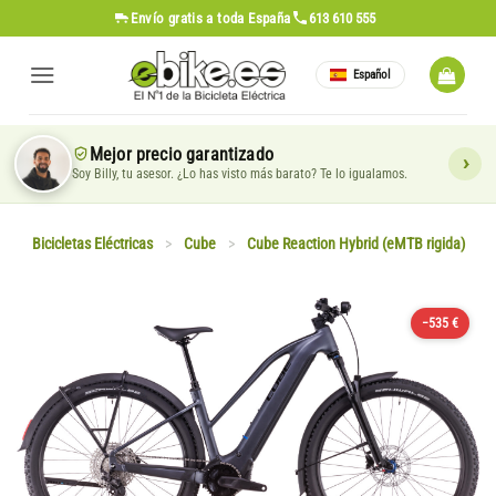
Saltar
Envío gratis
a toda España
613 610 555
al
contenido
Español
Mejor precio garantizado
Soy Billy, tu asesor. ¿Lo has visto más barato? Te lo igualamos.
Bicicletas Eléctricas
>
Cube
>
Cube Reaction Hybrid (eMTB rigida)
−535 €