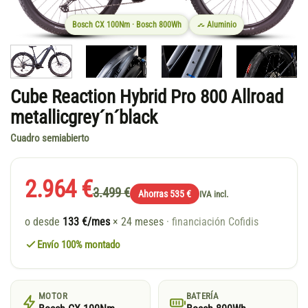
Bosch CX 100Nm · Bosch 800Wh
Aluminio
Cube Reaction Hybrid Pro 800 Allroad
metallicgrey´n´black
Cuadro semiabierto
2.964 €
3.499 €
Ahorras 535 €
IVA incl.
o desde
133 €/mes
× 24 meses
· financiación Cofidis
Envío 100% montado
MOTOR
BATERÍA