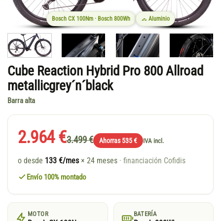
Bosch CX 100Nm · Bosch 800Wh
Aluminio
Cube Reaction Hybrid Pro 800 Allroad
metallicgrey´n´black
Barra alta
2.964 €
3.499 €
Ahorras 535 €
IVA incl.
o desde
133 €/mes
× 24 meses
· financiación Cofidis
Envío 100% montado
MOTOR
BATERÍA