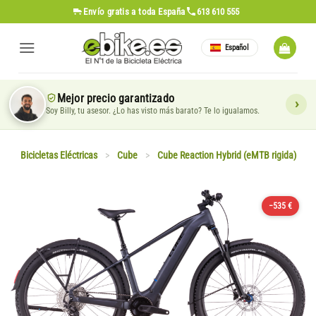
Saltar
Envío gratis
a toda España
613 610 555
al
contenido
Español
Mejor precio garantizado
Soy Billy, tu asesor. ¿Lo has visto más barato? Te lo igualamos.
Bicicletas Eléctricas
>
Cube
>
Cube Reaction Hybrid (eMTB rigida)
−535 €