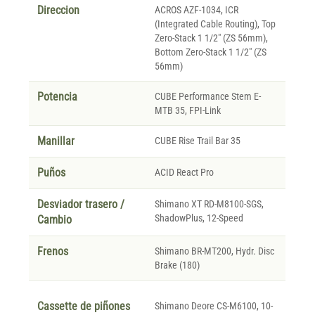
Direccion
ACROS AZF-1034, ICR
(Integrated Cable Routing), Top
Zero-Stack 1 1/2" (ZS 56mm),
Bottom Zero-Stack 1 1/2" (ZS
56mm)
Potencia
CUBE Performance Stem E-
MTB 35, FPI-Link
Manillar
CUBE Rise Trail Bar 35
Puños
ACID React Pro
Desviador trasero /
Shimano XT RD-M8100-SGS,
ShadowPlus, 12-Speed
Cambio
Frenos
Shimano BR-MT200, Hydr. Disc
Brake (180)
Cassette de piñones
Shimano Deore CS-M6100, 10-