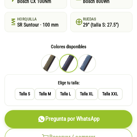
Bosch CX 100Nm
Bosch 800Wh
HORQUILLA
RUEDAS
SR Suntour · 100 mm
29″ (talla S: 27.5″)
Colores disponibles
Elige tu talla:
Talla S
Talla M
Talla L
Talla XL
Talla XXL
Pregunta por WhatsApp