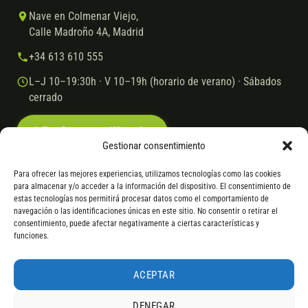
Nave en Colmenar Viejo,
Calle Madroño 4A, Madrid
+34 613 610 555
L–J 10–19:30h · V 10–19h (horario de verano) · Sábados
cerrado
Escríbenos por WhatsApp
Gestionar consentimiento
Para ofrecer las mejores experiencias, utilizamos tecnologías como las cookies
para almacenar y/o acceder a la información del dispositivo. El consentimiento de
© 2026 Ebike.es
Aviso legal
Política de cookies
estas tecnologías nos permitirá procesar datos como el comportamiento de
navegación o las identificaciones únicas en este sitio. No consentir o retirar el
VISA
Mastercard
Transferencia
Cofidis
consentimiento, puede afectar negativamente a ciertas características y
funciones.
* Financiación instantánea con Cofidis hasta 6.000 € sin intereses.
Gasto de apertura: 4% hasta 18 meses y 7% a 24 meses. Consulta
todos
ACEPTAR
los detalles
por WhatsApp.
DENEGAR